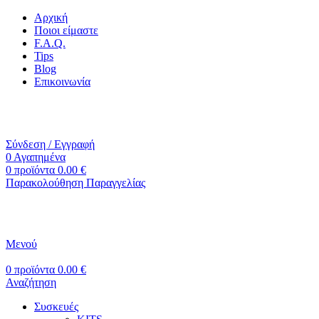
Αρχική
Ποιοι είμαστε
F.A.Q.
Tips
Blog
Επικοινωνία
+30 2310 951 113
info@vapesecrets.gr
ΔΩΡΕΑΝ ΜΕΤΑΦΟΡΙΚΑ ΓΙΑ ΑΓΟΡΕΣ ΑΝΩ ΤΩΝ 40€
Σύνδεση / Εγγραφή
0
Αγαπημένα
0
προϊόντα
0.00
€
Παρακολούθηση Παραγγελίας
ΔΩΡΕΑΝ ΜΕΤΑΦΟΡΙΚΑ ΓΙΑ ΑΓΟΡΕΣ ΑΝΩ ΤΩΝ 40€
Μενού
0
προϊόντα
0.00
€
Αναζήτηση
Συσκευές