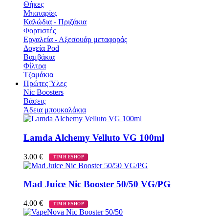
Θήκες
Μπαταρίες
Καλώδια - Πριζάκια
Φορτιστές
Εργαλεία - Αξεσουάρ μεταφοράς
Δοχεία Pod
Βαμβάκια
Φίλτρα
Τζαμάκια
Πρώτες Ύλες
Νic Boosters
Βάσεις
Άδεια μπουκαλάκια
Lamda Alchemy Velluto VG 100ml
3.00
€
ΤΙΜΗ ESHOP
Mad Juice Nic Booster 50/50 VG/PG
4.00
€
ΤΙΜΗ ESHOP