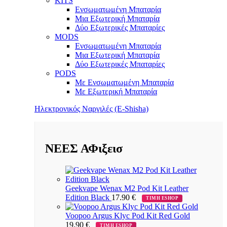
KITS
Ενσωματωμένη Μπαταρία
Μια Εξωτερική Μπαταρία
Δύο Εξωτερικές Μπαταρίες
MODS
Ενσωματωμένη Μπαταρία
Μια Εξωτερική Μπαταρία
Δύο Εξωτερικές Μπαταρίες
PODS
Με Ενσωματωμένη Μπαταρία
Με Εξωτερική Μπαταρία
Ηλεκτρονικός Ναργιλές (E-Shisha)
ΝΕΕΣ ΑΦιξεισ
Geekvape Wenax M2 Pod Kit Leather
Edition Black
17.90
€
ΤΙΜΗ ESHOP
Voopoo Argus Klyc Pod Kit Red Gold
19.90
€
ΤΙΜΗ ESHOP