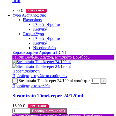
5ml
3.90
€
ΤΙΜΗ ESHOP
Υγρά Αναπλήρωσης
Flavorshots
Γλυκά - Φρούτα
Καπνικά
Έτοιμα Υγρά
Γλυκά - Φρούτα
Καπνικά
Nicotine Salts
Συμπυκνωμένα Αρώματα (DIY)
Γεύση: Βανίλια, Ζάχαρη, Μπισκότο Βουτύρου
Προεπισκόπηση
Πρόσθήκη στην λίστα επιθυμιών
Steamtrain Timekeeper 24/120ml ποσότητα
Προσθήκη στο καλάθι
Steamtrain Timekeeper 24/120ml
16.90
€
ΤΙΜΗ ESHOP
Προσθήκη στο καλάθι
Γεύση: Καπνός, Καραμέλα, Ξηροί καρποί, Σφένδαμος