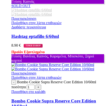
Γεύση: Καπνός
SOLD OUT
Προεπισκόπηση
Πρόσθήκη στην λίστα επιθυμιών
Διαβάστε περισσότερα
Hashtag eptafillo 6/60ml
8.90
€
ΤΙΜΗ ESHOP
Προϊόν Εξαντλημένο
Γεύση: Βανίλια, Καπνός, Καραμέλα, Μπισκότο, Ξηροί
καρποί
Προεπισκόπηση
Πρόσθήκη στην λίστα επιθυμιών
Bombo Cookie Supra Reserve Core Edition 10/60ml
ποσότητα
Προσθήκη στο καλάθι
Bombo Cookie Supra Reserve Core Edition