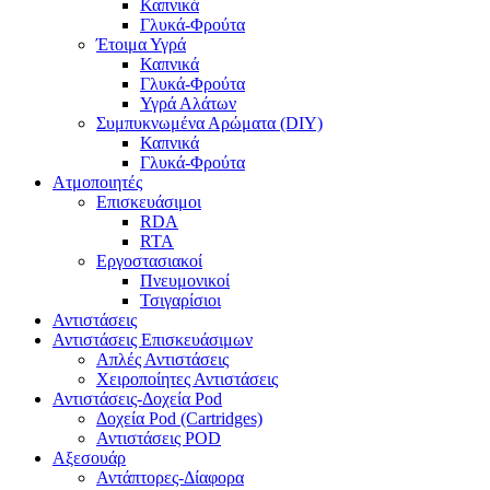
Καπνικά
Γλυκά-Φρούτα
Έτοιμα Υγρά
Καπνικά
Γλυκά-Φρούτα
Υγρά Αλάτων
Συμπυκνωμένα Αρώματα (DIY)
Καπνικά
Γλυκά-Φρούτα
Ατμοποιητές
Επισκευάσιμοι
RDA
RTA
Εργοστασιακοί
Πνευμονικοί
Τσιγαρίσιοι
Αντιστάσεις
Αντιστάσεις Επισκευάσιμων
Απλές Αντιστάσεις
Χειροποίητες Αντιστάσεις
Αντιστάσεις-Δοχεία Pod
Δοχεία Pod (Cartridges)
Αντιστάσεις POD
Αξεσουάρ
Αντάπτορες-Δίαφορα