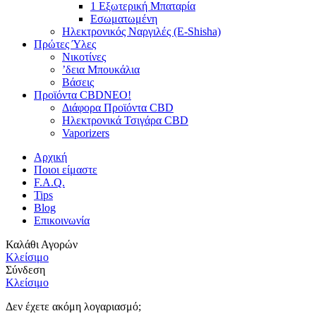
1 Εξωτερική Μπαταρία
Εσωματωμένη
Ηλεκτρονικός Ναργιλές (E-Shisha)
Πρώτες Ύλες
Νικοτίνες
’δεια Μπουκάλια
Βάσεις
Προϊόντα CBD
NEO!
Διάφορα Προϊόντα CBD
Ηλεκτρονικά Τσιγάρα CBD
Vaporizers
Αρχική
Ποιοι είμαστε
F.A.Q.
Tips
Blog
Επικοινωνία
Καλάθι Αγορών
Κλείσιμο
Σύνδεση
Κλείσιμο
Δεν έχετε ακόμη λογαριασμό;