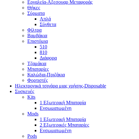
Εργαλεία-Αξεσουαρ Μεταφοράς
Θήκες
Σύρματα
Απλά
Σύνθετα
Φίλτρα
Βαμβάκια
Επιστόμια
510
810
Διάφορα
Τζαμάκια
Μπαταρίες
Καλώδια-Πριζάκια
Φορτιστές
Ηλεκτρονικά τσιγάρα μιας χρήσης-Disposable
Συσκευές
Kits
1 Εξωτερική Μπαταρία
Ενσωματωμένη
Mods
1 Εξωτερική Μπαταρία
2 Εξωτερικές Μπαταρίες
Ενσωματωμένη
Pods