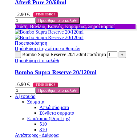
After8 Pure 20/60ml
12.90
€
ΤΙΜΗ ESHOP
Προσθήκη στο καλάθι
Γεύση: Βανίλια, Καπνός, Καραμέλα, Ξηροί καρποί
Προεπισκόπηση
Πρόσθήκη στην λίστα επιθυμιών
Bombo Supra Reserve 20/120ml ποσότητα
Προσθήκη στο καλάθι
Bombo Supra Reserve 20/120ml
16.90
€
ΤΙΜΗ ESHOP
Προσθήκη στο καλάθι
Αξεσουάρ
Σύρματα
Απλά σύρματα
Σύνθετα σύρματα
Επιστόμια (Drip Tips)
510
810
Αντάπτορες - Διάφορα