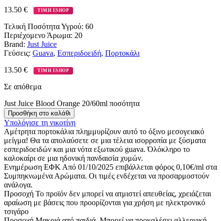
13.50
€
ΤΙΜΗ ESHOP
Τελική Ποσότητα Υγρού:
60
Περιέχομενο Άρωμα:
20
Brand:
Just Juice
Γεύσεις:
Guava
,
Εσπεριδοειδή
,
Πορτοκάλι
13.50
€
ΤΙΜΗ ESHOP
Σε απόθεμα
Just Juice Blood Orange 20/60ml ποσότητα
Προσθήκη στο καλάθι
Υπολόγισε τη νικοτίνη
Αμέτρητα πορτοκάλια πλημμυρίζουν αυτό το όξινο μεσογειακό
μείγμα! Θα τα απολαύσετε σε μια τέλεια ισορροπία με ξύσματα
εσπεριδοειδών και μια νότα εξωτικού guava. Όλόκληρο το
καλοκαίρι σε μια ηδονική πανδαισία χυμών.
Ενημέρωση ΕΦΚ
Από 01/10/2025 επιβάλλεται φόρος 0,10€/ml στα
Συμπηκνωμένα Αρώματα. Οι τιμές ενδέχεται να προσαρμοστούν
ανάλογα.
Προσοχή
Το προϊόν δεν μπορεί να ατμιστεί απευθείας, χρειάζεται
αραίωση με βάσεις που προορίζονται για χρήση με ηλεκτρονικό
τσιγάρο
Προσοχή
Μακριά από παιδιά. Μπορεί να προκαλέσει αλλεργική