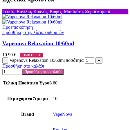
Γεύση: Βανίλια, Καπνός, Καφές, Μπισκότο, Ξηροί καρποί
Προεπισκόπηση
Πρόσθήκη στην λίστα επιθυμιών
Vapenova Relaxation 10/60ml
10.90
€
ΤΙΜΗ ESHOP
Vapenova Relaxation 10/60ml ποσότητα
Προσθήκη στο καλάθι
Προσθήκη στο καλάθι
Τελική Ποσότητα Υγρού
60
Περιέχομενο Άρωμα
10
Brand
VapeNova
Βανίλια