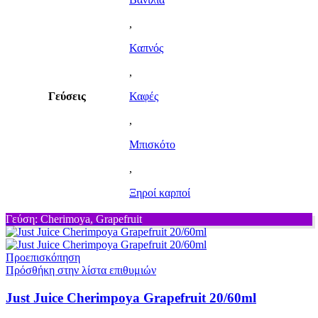
,
Καπνός
,
Γεύσεις
Καφές
,
Μπισκότο
,
Ξηροί καρποί
Γεύση: Cherimoya, Grapefruit
Προεπισκόπηση
Πρόσθήκη στην λίστα επιθυμιών
Just Juice Cherimpoya Grapefruit 20/60ml