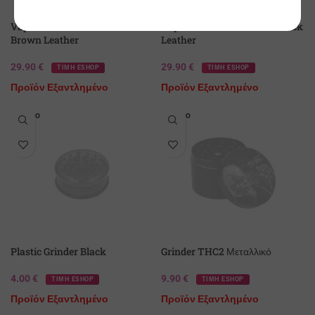
Vaporizer Volks Vova Kit
Vaporizer Volks Vova Kit Black
Brown Leather
Leather
29.90
€
29.90
€
ΤΙΜΗ ESHOP
ΤΙΜΗ ESHOP
Προϊόν Εξαντλημένο
Προϊόν Εξαντλημένο
SOLD O
SOLD O
UT
UT
Plastic Grinder Black
Grinder THC2 Μεταλλικό
4.00
€
9.90
€
ΤΙΜΗ ESHOP
ΤΙΜΗ ESHOP
Προϊόν Εξαντλημένο
Προϊόν Εξαντλημένο