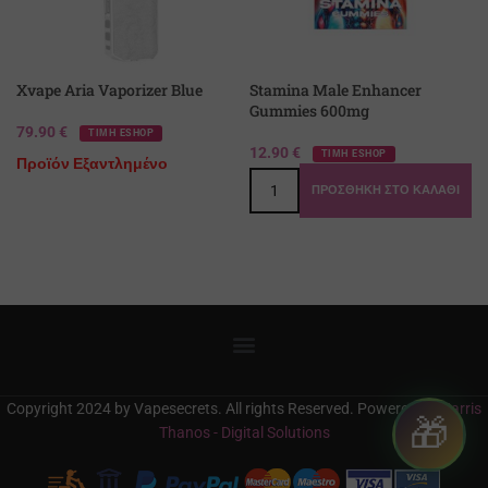
Xvape Aria Vaporizer Blue
Stamina Male Enhancer
Gummies 600mg
79.90
€
ΤΙΜΗ ESHOP
12.90
€
ΤΙΜΗ ESHOP
Προϊόν Εξαντλημένο
ΠΡΟΣΘΉΚΗ ΣΤΟ ΚΑΛΆΘΙ
Copyright 2024 by Vapesecrets. All rights Reserved. Powered by
Harris
🎁
Thanos - Digital Solutions