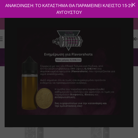
ΑΝΑΚΟΙΝΩΣΗ: ΤΟ ΚΑΤΑΣΤΗΜΑ ΘΑ ΠΑΡΑΜΕΙΝΕΙ ΚΛΕΙΣΤΟ 15-29
ΑΥΓΟΥΣΤΟΥ
ΔΩΡΕΑΝ ΜΕΤΑΦΟΡΙΚΑ ΓΙΑ ΑΓΟΡΕΣ ΑΝΩ ΤΩΝ 40€
0
ΜΕΝΟΎ
0.00
Προϊόντα CBD
Κατηγορίες
Αρχική σελίδα
E-shop
Φίλτρα
Προϊόντα CBD
SOLD O
SOLD O
UT
UT