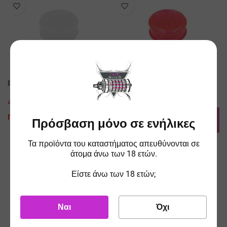
Plastic Grinder Orange
Plastic Grinder Red
4.00
€
4.00
€
ΤΙΜΗ ESHOP
ΤΙΜΗ ESHOP
Προϊόν Εξαντλημένο
Πρόσβαση μόνο σε ενήλικες
ΠΡΟΣΘΉΚΗ ΣΤΟ ΚΑΛΆΘΙ
Τα προϊόντα του καταστήματος απευθύνονται σε
SOLD O
SOLD O
άτομα άνω των 18 ετών.
UT
UT
Είστε άνω των 18 ετών;
Ναι
Όχι