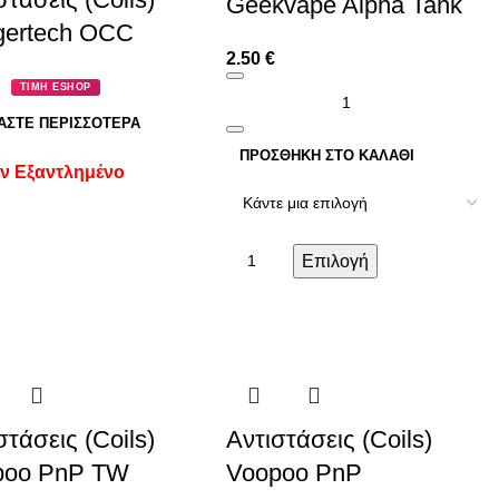
Geekvape Alpha Tank
gertech OCC
2.50
€
ΤΙΜΗ ESHOP
ΆΣΤΕ ΠΕΡΙΣΣΌΤΕΡΑ
ΠΡΟΣΘΉΚΗ ΣΤΟ ΚΑΛΆΘΙ
ν Εξαντλημένο
Επιλογή
στάσεις (Coils)
Αντιστάσεις (Coils)
poo PnP TW
Voopoo PnP