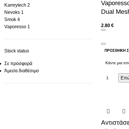
Vaporess
Kamrytech
2
Dual Mes
Nevoks
1
Smok
4
2.80
€
Vaporesso
1
Stock status
ΠΡΟΣΘΉΚΗ Σ
Σε προσφορά
Άμεσα διαθέσιμο
Επι
Αντιστάσει