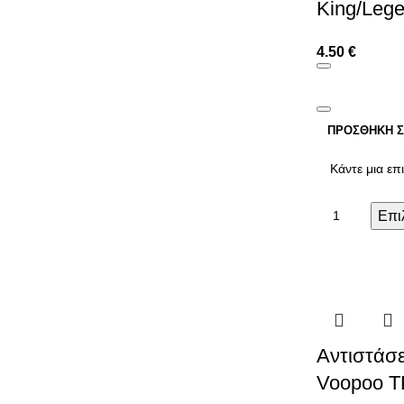
King/Leg
4.50
€
ΠΡΟΣΘΉΚΗ Σ
Επι
Αντιστάσε
Voopoo 