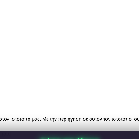
by
Harris Thanos - Digital Solutions
στον ιστότοπό μας. Με την περιήγηση σε αυτόν τον ιστότοπο, σ
ητάτε.