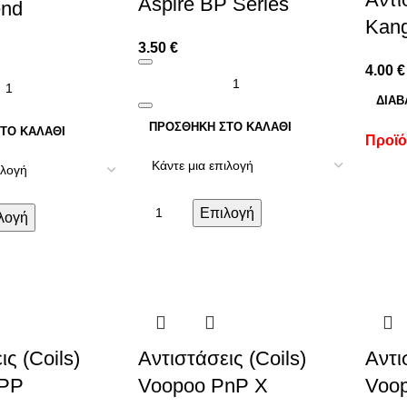
Aspire BP Series
end
Kan
3.50
€
4.00
€
ΔΙΑΒ
ΠΡΟΣΘΉΚΗ ΣΤΟ ΚΑΛΆΘΙ
ΤΟ ΚΑΛΆΘΙ
Προϊό
Επιλογή
λογή
ις (Coils)
Αντιστάσεις (Coils)
Αντι
TPP
Voopoo PnP X
Voo