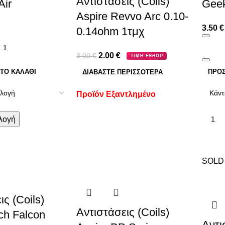
Αντιστάσεις (Coils)
Air
Geek
Aspire Revvo Arc 0.10-
3.50
€
0.14ohm 1τμχ
2.00
€
3.00
€
ΤΙΜΗ ESHOP
ΤΟ ΚΑΛΆΘΙ
ΠΡΟΣ
ΔΙΑΒΆΣΤΕ ΠΕΡΙΣΣΌΤΕΡΑ
Προϊόν Εξαντλημένο
λογή
SOLD
ις (Coils)
Αντιστάσεις (Coils)
ch Falcon
Αντι