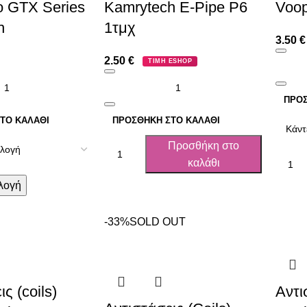
o GTX Series
Kamrytech E-Pipe P6
Voo
h
1τμχ
3.50
€
2.50
€
ΤΙΜΗ ESHOP
ΠΡΟΣ
ΤΟ ΚΑΛΆΘΙ
ΠΡΟΣΘΉΚΗ ΣΤΟ ΚΑΛΆΘΙ
Προσθήκη στο
καλάθι
λογή
-33%
SOLD OUT
ς (coils)
Αντι