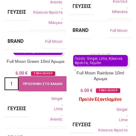
Κοκτέιλ
Ανανάς
ΓΕΎΣΕΙΣ
,
,
ΓΕΎΣΕΙΣ
Μπανάνα
Κόκκινα Φρούτα
,
Μάνγκο
BRAND
Full Moon
BRAND
Full Moon
Γεύση: Ginger, Lime, Ανανάς
SOLD OUT
Γεύση: Ginger, Lime, Κόκκινα 
Full Moon Green 10ml Άρωμα
Φρούτα, Λεμόνι
Full Moon Rainbow 10ml
6.00
€
ΤΙΜΗ ESHOP
Άρωμα
ΠΡΟΣΘΉΚΗ ΣΤΟ ΚΑΛΆΘΙ
6.00
€
ΤΙΜΗ ESHOP
Ginger
Προϊόν Εξαντλημένο
,
ΓΕΎΣΕΙΣ
Lime
Ginger
,
,
Ανανάς
Lime
ΓΕΎΣΕΙΣ
,
Κόκκινα Φρούτα
,