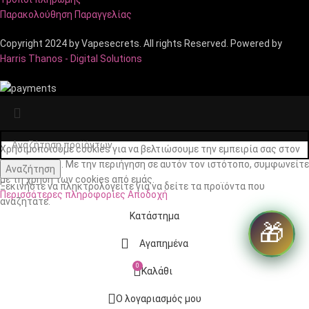
Παρακολούθηση Παραγγελίας
Copyright 2024 by Vapesecrets. All rights Reserved. Powered by
Harris Thanos - Digital Solutions
Χρησιμοποιούμε cookies για να βελτιώσουμε την εμπειρία σας στον
ιστότοπό μας. Με την περιήγηση σε αυτόν τον ιστότοπο, συμφωνείτε
Αναζήτηση
με τη χρήση των cookies από εμάς.
Ξεκινήστε να πληκτρολογείτε για να δείτε τα προϊόντα που
Περισσότερες πληροφορίες
Αποδοχή
αναζητάτε.
Κατάστημα
🎁
Αγαπημένα
0
Καλάθι
Ο λογαριασμός μου