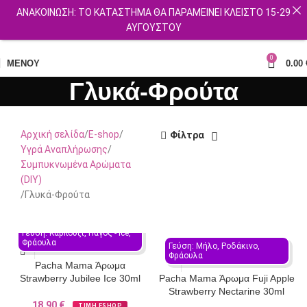
ΑΝΑΚΟΙΝΩΣΗ: ΤΟ ΚΑΤΑΣΤΗΜΑ ΘΑ ΠΑΡΑΜΕΙΝΕΙ ΚΛΕΙΣΤΟ 15-29
ΑΥΓΟΥΣΤΟΥ
ΔΩΡΕΑΝ ΜΕΤΑΦΟΡΙΚΑ ΓΙΑ ΑΓΟΡΕΣ ΑΝΩ ΤΩΝ 40€
0
ΜΕΝΟΎ
0.00
Γλυκά-Φρούτα
Αρχική σελίδα
E-shop
Φίλτρα
Υγρά Αναπλήρωσης
Συμπυκνωμένα Αρώματα
(DIY)
Γλυκά-Φρούτα
Γεύση: Καρπούζι, Πάγος - Ιce, 
Φράουλα
Γεύση: Μήλο, Ροδάκινο, 
Φράουλα
Pacha Mama Άρωμα
Strawberry Jubilee Ice 30ml
Pacha Mama Άρωμα Fuji Apple
Strawberry Nectarine 30ml
18.90
€
ΤΙΜΗ ESHOP