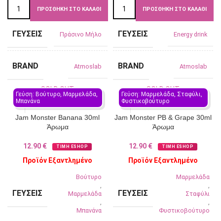
ΠΡΟΣΘΉΚΗ ΣΤΟ ΚΑΛΆΘΙ
ΠΡΟΣΘΉΚΗ ΣΤΟ ΚΑΛΆΘΙ
ΓΕΎΣΕΙΣ
ΓΕΎΣΕΙΣ
Πράσινο Μήλο
Energy drink
BRAND
BRAND
Atmoslab
Atmoslab
SOLD OUT
SOLD OUT
Γεύση: Βούτυρο, Μαρμελάδα, 
Γεύση: Μαρμελάδα, Σταφύλι, 
Μπανάνα
Φυστικοβούτυρο
Jam Monster Banana 30ml
Jam Monster PB & Grape 30ml
Άρωμα
Άρωμα
12.90
€
12.90
€
ΤΙΜΗ ESHOP
ΤΙΜΗ ESHOP
Προϊόν Εξαντλημένο
Προϊόν Εξαντλημένο
Βούτυρο
Μαρμελάδα
,
,
ΓΕΎΣΕΙΣ
ΓΕΎΣΕΙΣ
Μαρμελάδα
Σταφύλι
,
,
Μπανάνα
Φυστικοβούτυρο