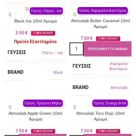
SOLD OUT
Γεύση: Καραμέλα Βουτύρου
Γεύση: Πάγος - Ιce
Atmoslab Butter Caramel 10ml
Black Ice 10ml Άρωμα
Άρωμα
3.50
€
ΤΙΜΗ ESHOP
7.50
€
ΤΙΜΗ ESHOP
Προϊόν Εξαντλημένο
ΠΡΟΣΘΉΚΗ ΣΤΟ ΚΑΛΆΘΙ
ΓΕΎΣΕΙΣ
Πάγος – Ιce
Καραμέλα
ΓΕΎΣΕΙΣ
Βουτύρου
BRAND
Black
BRAND
Atmoslab
Γεύση: Πράσινο Μήλο
Γεύση: Energy drink
Atmoslab Apple Green 10ml
Atmoslab Toro Rojo 10ml
Άρωμα
Αρωμα
7.50
€
7.50
€
ΤΙΜΗ ESHOP
ΤΙΜΗ ESHOP