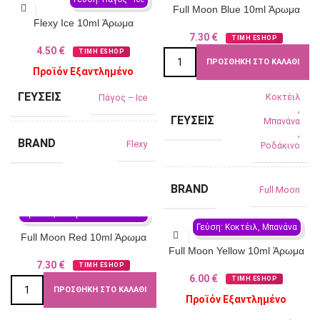
Full Moon Blue 10ml Άρωμα
Flexy Ice 10ml Άρωμα
7.30
€
ΤΙΜΗ ESHOP
4.50
€
ΤΙΜΗ ESHOP
ΠΡΟΣΘΉΚΗ ΣΤΟ ΚΑΛΆΘΙ
Προϊόν Εξαντλημένο
ΓΕΎΣΕΙΣ
Κοκτέιλ
Πάγος – Ιce
,
ΓΕΎΣΕΙΣ
Μπανάνα
,
BRAND
Flexy
Ροδάκινο
BRAND
Full Moon
Γεύση: Ανανάς, Κόκκινα 
Φρούτα, Μάνγκο
SOLD OUT
Γεύση: Κοκτέιλ, Μπανάνα
Full Moon Red 10ml Άρωμα
Full Moon Yellow 10ml Άρωμα
7.30
€
ΤΙΜΗ ESHOP
6.00
€
ΤΙΜΗ ESHOP
ΠΡΟΣΘΉΚΗ ΣΤΟ ΚΑΛΆΘΙ
Προϊόν Εξαντλημένο