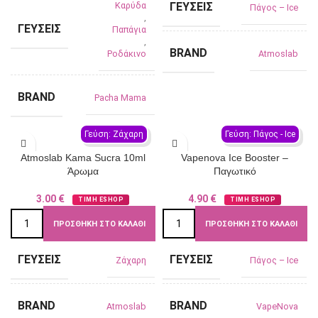
Καρύδα
ΓΕΎΣΕΙΣ
Πάγος – Ιce
,
ΓΕΎΣΕΙΣ
Παπάγια
,
BRAND
Ροδάκινο
Atmoslab
BRAND
Pacha Mama
Γεύση: Ζάχαρη
Γεύση: Πάγος - Ιce
Atmoslab Kama Sucra 10ml
Vapenova Ice Booster –
Άρωμα
Παγωτικό
3.00
€
4.90
€
ΤΙΜΗ ESHOP
ΤΙΜΗ ESHOP
ΠΡΟΣΘΉΚΗ ΣΤΟ ΚΑΛΆΘΙ
ΠΡΟΣΘΉΚΗ ΣΤΟ ΚΑΛΆΘΙ
ΓΕΎΣΕΙΣ
ΓΕΎΣΕΙΣ
Ζάχαρη
Πάγος – Ιce
BRAND
BRAND
Atmoslab
VapeNova