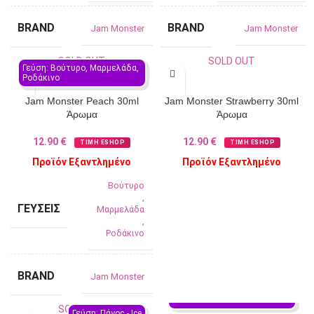
BRAND
BRAND
Jam Monster
Jam Monster
SOLD OUT
SOLD OUT
Γεύση: Βούτυρο, Μαρμελάδα, 
Ροδάκινο
Jam Monster Peach 30ml
Jam Monster Strawberry 30ml
Άρωμα
Άρωμα
12.90
€
12.90
€
ΤΙΜΗ ESHOP
ΤΙΜΗ ESHOP
Προϊόν Εξαντλημένο
Προϊόν Εξαντλημένο
Βούτυρο
,
ΓΕΎΣΕΙΣ
Μαρμελάδα
,
Ροδάκινο
BRAND
Jam Monster
Γεύση: Κοκτέιλ, Μπανάνα, 
Ροδάκινο
SOLD OUT
Γεύση: Πάγος - Ιce