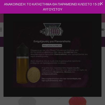
ΑΝΑΚΟΙΝΩΣΗ: ΤΟ ΚΑΤΑΣΤΗΜΑ ΘΑ ΠΑΡΑΜΕΙΝΕΙ ΚΛΕΙΣΤΟ 15-29
ΑΥΓΟΥΣΤΟΥ
ΔΩΡΕΑΝ ΜΕΤΑΦΟΡΙΚΑ ΓΙΑ ΑΓΟΡΕΣ ΑΝΩ ΤΩΝ 40€
0
ΜΕΝΟΎ
0.00
Διάφορα Προϊόντα CBD
Αρχική σελίδα
E-shop
Φίλτρα
Προϊόντα CBD
Διάφορα Προϊόντα CBD
SOLD O
UT