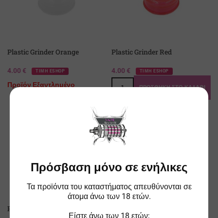
Plastic Grinder Orange
Plastic Grinder Red
4.00
€
4.00
€
ΤΙΜΗ ESHOP
ΤΙΜΗ ESHOP
Προϊόν Εξαντλημένο
ΠΡΟΣΘΉΚΗ ΣΤΟ ΚΑΛΆΘΙ
SOLD O
SOLD O
UT
UT
Πρόσβαση μόνο σε ενήλικες
Τα προϊόντα του καταστήματος απευθύνονται σε
άτομα άνω των 18 ετών.
Plastic Grinder Black
Grinder THC2 Μεταλλικό
Είστε άνω των 18 ετών;