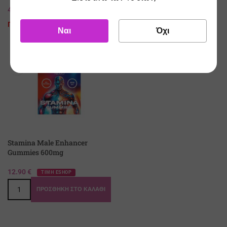
4.00
€
9.90
€
ΤΙΜΗ ESHOP
ΤΙΜΗ ESHOP
Προϊόν Εξαντλημένο
Προϊόν Εξαντλημένο
Ναι
Όχι
Stamina Male Enhancer
Gummies 600mg
12.90
€
ΤΙΜΗ ESHOP
ΠΡΟΣΘΉΚΗ ΣΤΟ ΚΑΛΆΘΙ