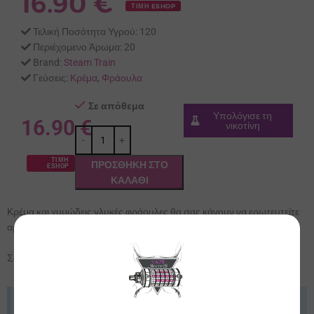
16.90
€
ΤΙΜΗ ESHOP
Τελική Ποσότητα Υγρού:
120
Περιέχομενο Άρωμα:
20
Brand:
Steam Train
Γεύσεις:
Κρέμα
,
Φράουλα
Σε απόθεμα
Υπολόγισε τη
16.90
€
νικοτίνη
ΤΙΜΗ
ΠΡΟΣΘΉΚΗ ΣΤΟ
ESHOP
ΚΑΛΆΘΙ
Kρέμα και χυμώδεις γλυκές φράουλες θα σας κάνουν να ερωτευτείτε
αμέσως!
Σας λέμε με σιγουριά.. ΔΕΝ έχετε δοκιμάσει κάτι καλύτερο!
Ενημέρωση ΕΦΚ