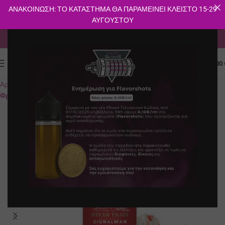
ΑΝΑΚΟΙΝΩΣΗ: ΤΟ ΚΑΤΑΣΤΗΜΑ ΘΑ ΠΑΡΑΜΕΙΝΕΙ ΚΛΕΙΣΤΟ 15-29
ΑΥΓΟΥΣΤΟΥ
ΔΩΡΕΑΝ ΜΕΤΑΦΟΡΙΚΑ ΓΙΑ ΑΓΟΡΕΣ ΑΝΩ ΤΩΝ 40€
0
ΜΕΝΟΎ
0.00
Αρχική σελίδα
E-shop
Υγρά Αναπλήρωσης
Flavorshots
Γλυκά-
Φρούτα