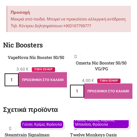
Προσοχή
Μακριά από παιδιά. Μπορεί να προκαλέσει αλλεργική αντίδραση.
Τηλ. Κέντρου Δηλητηριάσεων:+302107793777
Nic Boosters
VapeNova Nic Booster 50/50
Omerta Nic Booster 50/50
VG/PG
3.60
€
ΤΙΜΗ ESHOP
ΠΡΟΣΘΉΚΗ ΣΤΟ ΚΑΛΆΘΙ
4.00
€
ΤΙΜΗ ESHOP
ΠΡΟΣΘΉΚΗ ΣΤΟ ΚΑΛΆΘΙ
Σχετικά προϊόντα
Γεύση: Ανανάς, Καρύδα, 
Γεύση: Κρέμα, Φράουλα
Μπανάνα, Φράουλα
Steamtrain Signalman
Twelve Monkeys Oasis