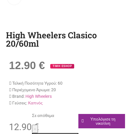
High Wheelers Clasico
20/60ml
12.90
€
ΤΙΜΗ ESHOP
Τελική Ποσότητα Υγρού:
60
Περιέχομενο Άρωμα:
20
Brand:
High Wheelers
Γεύσεις:
Καπνός
Σε απόθεμα
Υπολόγισε τη
νικοτίνη
12.90
€