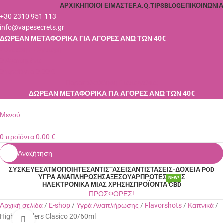
ΑΡΧΙΚΉ
ΠΟΙΟΙ ΕΊΜΑΣΤΕ
F.A.Q.
TIPS
BLOG
ΕΠΙΚΟΙΝΩΝΊΑ
+30 2310 951 113
info@vapesecrets.gr
ΔΩΡΕΑΝ ΜΕΤΑΦΟΡΙΚΑ ΓΙΑ ΑΓΟΡΕΣ ΑΝΩ ΤΩΝ 40€
Σύνδεση / Εγγραφή
0
Αγαπημένα
0
προϊόντα
0.00
€
Παρακολούθηση Παραγγελίας
ΔΩΡΕΑΝ ΜΕΤΑΦΟΡΙΚΑ ΓΙΑ ΑΓΟΡΕΣ ΑΝΩ ΤΩΝ 40€
Μενού
0
προϊόντα
0.00
€
Αναζήτηση
ΣΥΣΚΕΥΈΣ
ΑΤΜΟΠΟΙΗΤΈΣ
ΑΝΤΙΣΤΆΣΕΙΣ
ΑΝΤΙΣΤΆΣΕΙΣ-ΔΟΧΕΊΑ POD
ΥΓΡΆ ΑΝΑΠΛΉΡΩΣΗΣ
ΑΞΕΣΟΥΆΡ
ΠΡΏΤΕΣ ΎΛΕΣ
NEW!
ΗΛΕΚΤΡΟΝΙΚΆ ΜΙΑΣ ΧΡΉΣΗΣ
ΠΡΟΪΌΝΤΑ CBD
ΠΡΟΣΦΟΡΕΣ!
Αρχική σελίδα
E-shop
Υγρά Αναπλήρωσης
Flavorshots
Καπνικά
High Wheelers Clasico 20/60ml
Κλικ για μεγέθυνση