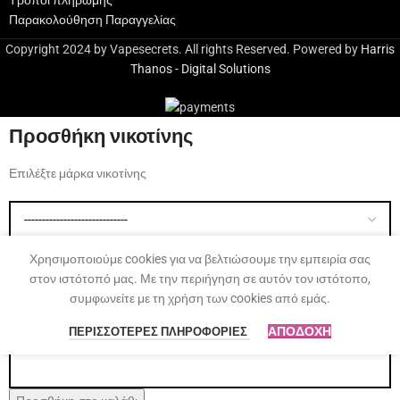
Μπανάνα
Παρακολούθηση Παραγγελίας
,
Φράουλα
Copyright 2024 by Vapesecrets. All rights Reserved. Powered by
Harris
Thanos - Digital Solutions
Προσθήκη νικοτίνης
Επιλέξτε μάρκα νικοτίνης
Επιλέξτε μάρκα γλυκερίνης
Χρησιμοποιούμε cookies για να βελτιώσουμε την εμπειρία σας
στον ιστότοπό μας. Με την περιήγηση σε αυτόν τον ιστότοπο,
συμφωνείτε με τη χρήση των cookies από εμάς.
Επιλέξτε πόση νικοτίνη θέλετε να έχει το υγρό σας
ΑΠΟΔΟΧΉ
ΠΕΡΙΣΣΌΤΕΡΕΣ ΠΛΗΡΟΦΟΡΊΕΣ