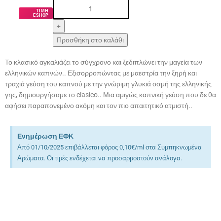
ΤΙΜΗ
ESHOP
Προσθήκη στο καλάθι
Το κλασικό αγκαλιάζει το σύγχρονο και ξεδιπλώνει την μαγεία των
ελληνικών καπνών.. Εξισορροπώντας με μαεστρία την ξηρή και
τραχιά γεύση του καπνού με την γνώριμη γλυκιά οσμή της ελληνικής
γης, δημιουργήσαμε το clasico.. Μια αμιγώς καπνική γεύση που δε θα
αφήσει παραπονεμένο ακόμη και τον πιο απαιτητικό ατμιστή..
Ενημέρωση ΕΦΚ
Από 01/10/2025 επιβάλλεται φόρος 0,10€/ml στα Συμπηκνωμένα
Αρώματα. Οι τιμές ενδέχεται να προσαρμοστούν ανάλογα.