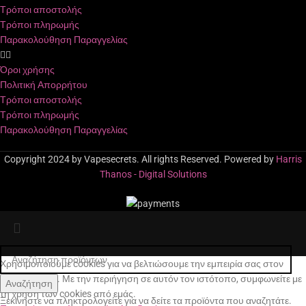
Τρόποι αποστολής
Τρόποι πληρωμής
Παρακολούθηση Παραγγελίας
Όροι χρήσης
Πολιτική Απορρήτου
Τρόποι αποστολής
Τρόποι πληρωμής
Παρακολούθηση Παραγγελίας
Copyright 2024 by Vapesecrets. All rights Reserved. Powered by
Harris
Thanos - Digital Solutions
Χρησιμοποιούμε cookies για να βελτιώσουμε την εμπειρία σας στον
ιστότοπό μας. Με την περιήγηση σε αυτόν τον ιστότοπο, συμφωνείτε με
Αναζήτηση
τη χρήση των cookies από εμάς.
Ξεκινήστε να πληκτρολογείτε για να δείτε τα προϊόντα που αναζητάτε.