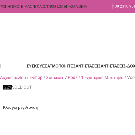
ΡΧΙΚΉ
ΠΟΙΟΙ ΕΊΜΑΣΤΕ
F.A.Q.
TIPS
BLOG
ΕΠΙΚΟΙΝΩΝΊΑ
+30 2310 95
ΣΥΣΚΕΥΈΣ
ΑΤΜΟΠΟΙΗΤΈΣ
ΑΝΤΙΣΤΆΣΕΙΣ
ΑΝΤΙΣΤΆΣΕΙΣ-ΔΟΧ
Αρχική σελίδα
E-shop
Συσκευές
Pods
1 Εξωτερική Μπαταρία
Voo
-22%
SOLD OUT
Κλικ για μεγέθυνση