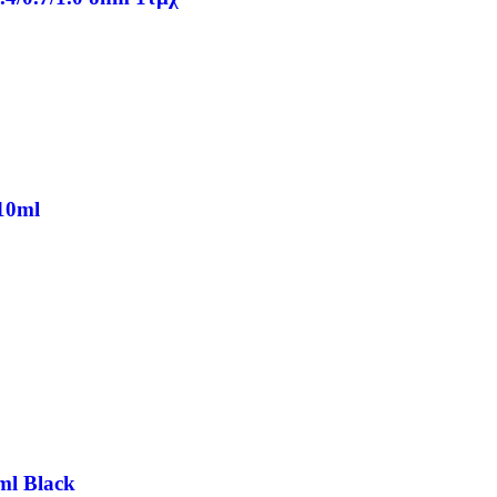
 10ml
ml Black