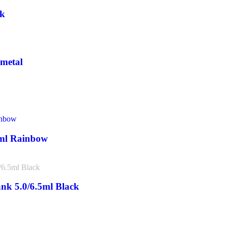
ck
nmetal
0ml Rainbow
nk 5.0/6.5ml Black