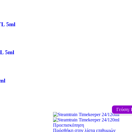
TL 5ml
TL 5ml
ml
Γεύση: 
Προεπισκόπηση
Πρόσθήκη στην λίστα επιθυμιών