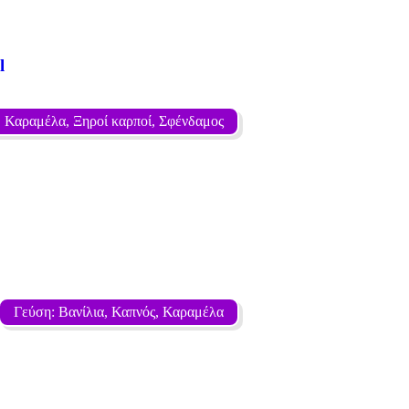
l
, Καραμέλα, Ξηροί καρποί, Σφένδαμος
Γεύση: Βανίλια, Καπνός, Καραμέλα