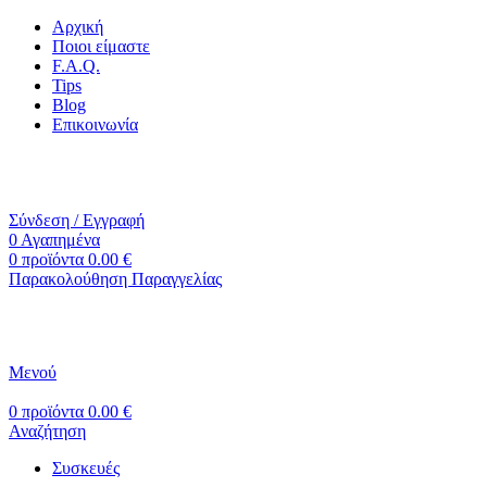
Αρχική
Ποιοι είμαστε
F.A.Q.
Tips
Blog
Επικοινωνία
+30 2310 951 113
info@vapesecrets.gr
ΔΩΡΕΑΝ ΜΕΤΑΦΟΡΙΚΑ ΓΙΑ ΑΓΟΡΕΣ ΑΝΩ ΤΩΝ 40€
Σύνδεση / Εγγραφή
0
Αγαπημένα
0
προϊόντα
0.00
€
Παρακολούθηση Παραγγελίας
Μενού
0
προϊόντα
0.00
€
Αναζήτηση
Συσκευές