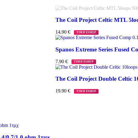
The Coil Project Celtic MTL 5lo
14.90
€
ΤΙΜΗ ESHOP
Spanos Extreme Series Fused C
7.90
€
ΤΙΜΗ ESHOP
The Coil Project Double Celtic 1
19.90
€
ΤΙΜΗ ESHOP
.4/0.7/1.0 ohm 1τμχ