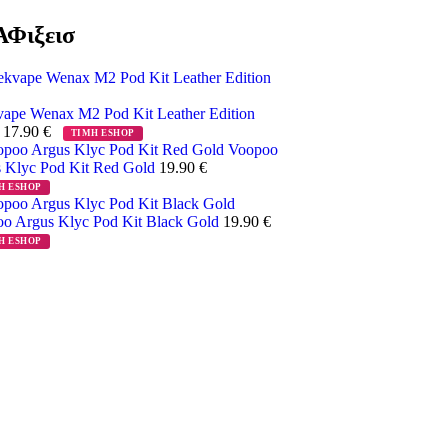
Φιξεισ
ape Wenax M2 Pod Kit Leather Edition
k
17.90
€
ΤΙΜΗ ESHOP
Voopoo
 Klyc Pod Kit Red Gold
19.90
€
Η ESHOP
o Argus Klyc Pod Kit Black Gold
19.90
€
Η ESHOP