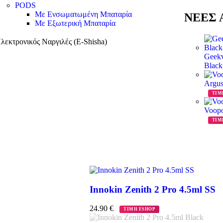
PODS
Με Ενσωματωμένη Μπαταρία
ΝΕΕΣ Α
Με Εξωτερική Μπαταρία
λεκτρονικός Ναργιλές (E-Shisha)
Geekv
Blac
Argus
ΤΙΜ
Voopo
ΤΙΜ
Innokin Zenith 2 Pro 4.5ml SS
24.90
€
ΤΙΜΗ ESHOP