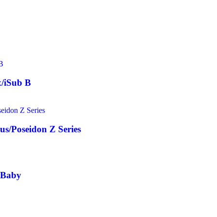
x/iSub B
us/Poseidon Z Series
 Baby