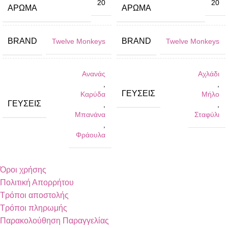
20
20
ΆΡΩΜΑ
ΆΡΩΜΑ
BRAND
BRAND
Twelve Monkeys
Twelve Monkeys
Ανανάς
Αχλάδι
,
,
ΓΕΎΣΕΙΣ
Καρύδα
Μήλο
ΓΕΎΣΕΙΣ
,
,
Μπανάνα
Σταφύλι
,
Φράουλα
Όροι χρήσης
Πολιτική Απορρήτου
Τρόποι αποστολής
Τρόποι πληρωμής
Παρακολούθηση Παραγγελίας