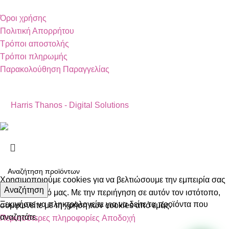
Όροι χρήσης
Πολιτική Απορρήτου
Τρόποι αποστολής
Τρόποι πληρωμής
Παρακολούθηση Παραγγελίας
Copyright 2024 by Vapesecrets. All rights Reserved. Powered
by
Harris Thanos - Digital Solutions
Χρησιμοποιούμε cookies για να βελτιώσουμε την εμπειρία σας
Αναζήτηση
στον ιστότοπό μας. Με την περιήγηση σε αυτόν τον ιστότοπο,
Ξεκινήστε να πληκτρολογείτε για να δείτε τα προϊόντα που
συμφωνείτε με τη χρήση των cookies από εμάς.
αναζητάτε.
Περισσότερες πληροφορίες
Αποδοχή