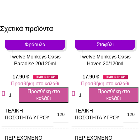
Σχετικά προϊόντα
Γεύση: Ανανάς,
Καρύδα, Μπανάνα,
Γεύση: Αχλάδι, Μήλο,
Φράουλα
Σταφύλι
Twelve Monkeys Oasis
Twelve Monkeys Oasis
Paradise 20/120ml
Haven 20/120ml
17.90
€
17.90
€
ΤΙΜΗ ESHOP
ΤΙΜΗ ESHOP
Προσθήκη στο καλάθι
Προσθήκη στο καλάθι
Προσθήκη στο
Προσθήκη στο
καλάθι
καλάθι
ΤΕΛΙΚΉ
ΤΕΛΙΚΉ
120
120
ΠΟΣΌΤΗΤΑ ΥΓΡΟΎ
ΠΟΣΌΤΗΤΑ ΥΓΡΟΎ
ΠΕΡΙΈΧΟΜΕΝΟ
ΠΕΡΙΈΧΟΜΕΝΟ