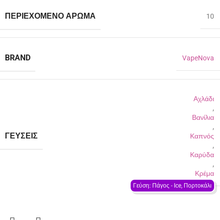
ΠΕΡΙΈΧΟΜΕΝΟ ΆΡΩΜΑ
10
BRAND
VapeNova
Αχλάδι
,
Βανίλια
,
ΓΕΎΣΕΙΣ
Καπνός
,
Καρύδα
,
Κρέμα
Γεύση: Πάγος - Ιce, Πορτοκάλι