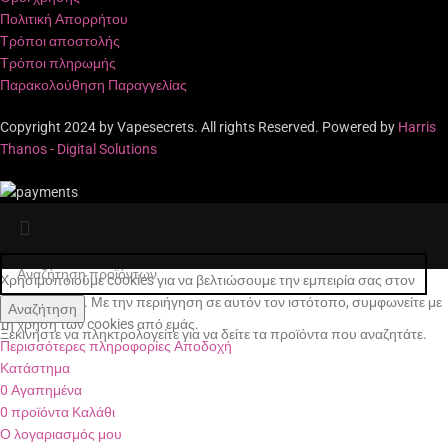
Πολιτική Απορρήτου
Τρόποι αποστολής
Τρόποι πληρωμής
Παρακολούθηση Παραγγελίας
Copyright 2024 by Vapesecrets. All rights Reserved. Powered by
Harris
Thanos - Digital Solutions
Χρησιμοποιούμε cookies για να βελτιώσουμε την εμπειρία σας στον
ιστότοπό μας. Με την περιήγηση σε αυτόν τον ιστότοπο, συμφωνείτε με
Αναζήτηση
τη χρήση των cookies από εμάς.
Ξεκινήστε να πληκτρολογείτε για να δείτε τα προϊόντα που αναζητάτε.
Περισσότερες πληροφορίες
Αποδοχή
Κατάστημα
0
Αγαπημένα
0
προϊόντα
Καλάθι
Ο λογαριασμός μου