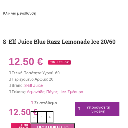
Κλικ για μεγέθυνση
S-Elf Juice Blue Razz Lemonade Ice 20/60
12.50
€
ΤΙΜΗ ESHOP
Τελική Ποσότητα Υγρού:
60
Περιέχομενο Άρωμα:
20
Brand:
S-Elf Juice
Γεύσεις:
Λεμονάδα
,
Πάγος - Ιce
,
Σμέουρο
Σε απόθεμα
Υπολόγισε τη
12.50
€
νικοτίνη
ΤΙΜΗ
ΠΡΟΣΘΉΚΗ ΣΤΟ
ESHOP