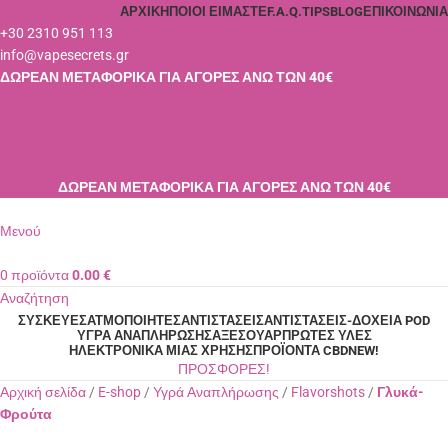
ΑΡΧΙΚΉ
ΠΟΙΟΙ ΕΊΜΑΣΤΕ
F.A.Q.
TIPS
BLOG
ΕΠΙΚΟΙΝΩΝΊΑ
+30 2310 951 113
info@vapesecrets.gr
ΔΩΡΕΑΝ ΜΕΤΑΦΟΡΙΚΑ ΓΙΑ ΑΓΟΡΕΣ ΑΝΩ ΤΩΝ 40€
Σύνδεση / Εγγραφή
0
Αγαπημένα
0
προϊόντα
0.00
€
Παρακολούθηση Παραγγελίας
ΔΩΡΕΑΝ ΜΕΤΑΦΟΡΙΚΑ ΓΙΑ ΑΓΟΡΕΣ ΑΝΩ ΤΩΝ 40€
Μενού
0
προϊόντα
0.00
€
Αναζήτηση
ΣΥΣΚΕΥΈΣ
ΑΤΜΟΠΟΙΗΤΈΣ
ΑΝΤΙΣΤΆΣΕΙΣ
ΑΝΤΙΣΤΆΣΕΙΣ-ΔΟΧΕΊΑ POD
ΥΓΡΆ ΑΝΑΠΛΉΡΩΣΗΣ
ΑΞΕΣΟΥΆΡ
ΠΡΏΤΕΣ ΎΛΕΣ
ΗΛΕΚΤΡΟΝΙΚΆ ΜΙΑΣ ΧΡΉΣΗΣ
ΠΡΟΪΌΝΤΑ CBD
NEW!
ΠΡΟΣΦΟΡΕΣ!
Αρχική σελίδα
E-shop
Υγρά Αναπλήρωσης
Flavorshots
Γλυκά-
Φρούτα