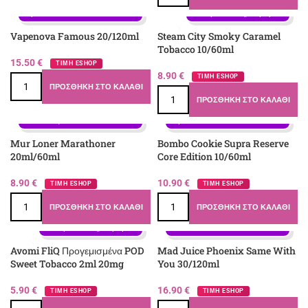
Καραμέλα, Μπισκότο, Ξηροί 
καρποί
Γεύση: Καπνός, Καραμέλα
Vapenova Famous 20/120ml
Steam City Smoky Caramel
Tobacco 10/60ml
15.50
€
ΤΙΜΗ ESHOP
8.90
€
ΤΙΜΗ ESHOP
ΠΡΟΣΘΉΚΗ ΣΤΟ ΚΑΛΆΘΙ
ΠΡΟΣΘΉΚΗ ΣΤΟ ΚΑΛΆΘΙ
Γεύση: Βανίλια, Καπνός, 
Γεύση: Αμύγδαλο, Καραμέλα, 
Καραμέλα, Μπισκότο, Ξηροί 
Μπισκότο, Σοκολάτα
καρποί
Mur Loner Marathoner
Bombo Cookie Supra Reserve
20ml/60ml
Core Edition 10/60ml
8.90
€
10.90
€
ΤΙΜΗ ESHOP
ΤΙΜΗ ESHOP
ΠΡΟΣΘΉΚΗ ΣΤΟ ΚΑΛΆΘΙ
ΠΡΟΣΘΉΚΗ ΣΤΟ ΚΑΛΆΘΙ
Γεύση: Βανίλια, Βούτυρο, 
Καραμέλα, Καρύδα, Κρέμα, 
Γεύση: Καπνός, Καραμέλα
Μπισκότο
Avomi FliQ Προγεμισμένα POD
Mad Juice Phoenix Same With
Sweet Tobacco 2ml 20mg
You 30/120ml
5.90
€
16.90
€
ΤΙΜΗ ESHOP
ΤΙΜΗ ESHOP