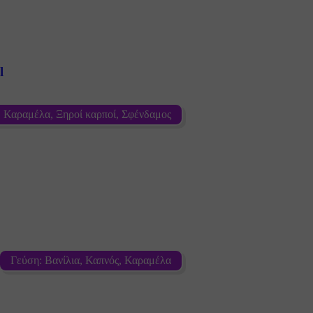
l
, Καραμέλα, Ξηροί καρποί, Σφένδαμος
Γεύση: Βανίλια, Καπνός, Καραμέλα