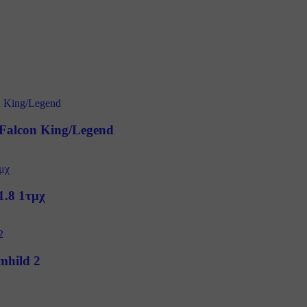
h Falcon King/Legend
1.8 1τμχ
emhild 2