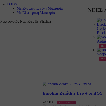
PODS
Με Ενσωματωμένη Μπαταρία
ΝΕΕΣ Α
Με Εξωτερική Μπαταρία
λεκτρονικός Ναργιλές (E-Shisha)
Geekv
Blac
Argus
ΤΙΜ
Voopo
ΤΙΜ
Innokin Zenith 2 Pro 4.5ml SS
24.90
€
ΤΙΜΗ ESHOP