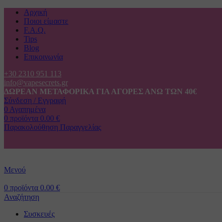
Αρχική
Ποιοι είμαστε
F.A.Q.
Tips
Blog
Επικοινωνία
+30 2310 951 113
info@vapesecrets.gr
ΔΩΡΕΑΝ ΜΕΤΑΦΟΡΙΚΑ ΓΙΑ ΑΓΟΡΕΣ ΑΝΩ ΤΩΝ 40€
Σύνδεση / Εγγραφή
0
Αγαπημένα
0
προϊόντα
0.00
€
Παρακολούθηση Παραγγελίας
Μενού
0
προϊόντα
0.00
€
Αναζήτηση
Συσκευές