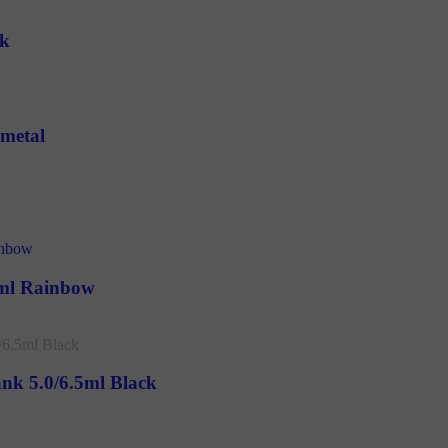
ck
nmetal
0ml Rainbow
nk 5.0/6.5ml Black