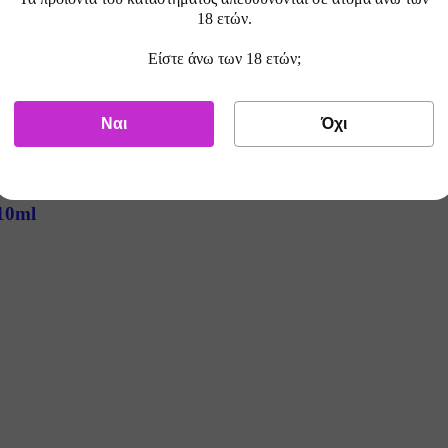
18 ετών.
.4/0.7/1.0 ohm 1τμχ
Είστε άνω των 18 ετών;
Ναι
Όχι
 10ml