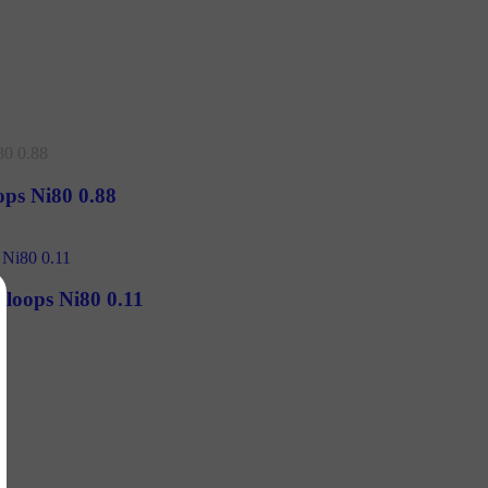
1
ops Ni80 0.88
0loops Ni80 0.11