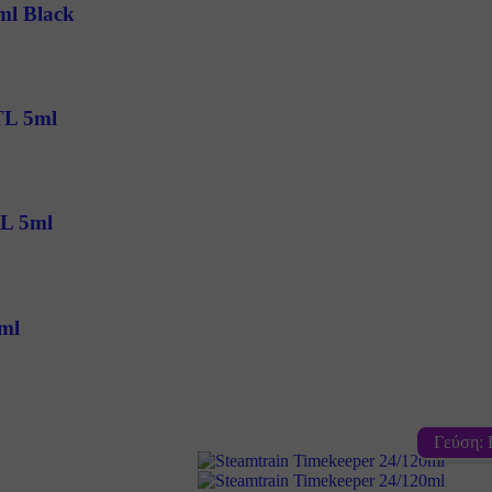
ml Black
TL 5ml
TL 5ml
ml
Γεύση: 