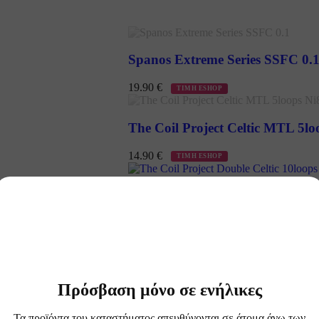
Spanos Extreme Series SSFC 0.
19.90
€
ΤΙΜΗ ESHOP
The Coil Project Celtic MTL 5lo
14.90
€
ΤΙΜΗ ESHOP
The Coil Project Double Celtic 1
19.90
€
ΤΙΜΗ ESHOP
Πρόσβαση μόνο σε ενήλικες
Τα προϊόντα του καταστήματος απευθύνονται σε άτομα άνω των