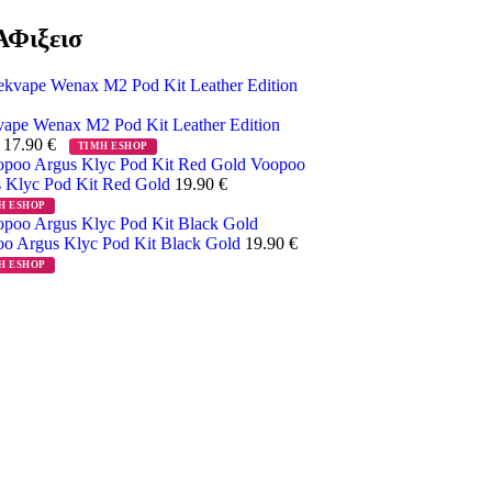
Φιξεισ
ape Wenax M2 Pod Kit Leather Edition
k
17.90
€
ΤΙΜΗ ESHOP
Voopoo
 Klyc Pod Kit Red Gold
19.90
€
Η ESHOP
o Argus Klyc Pod Kit Black Gold
19.90
€
Η ESHOP