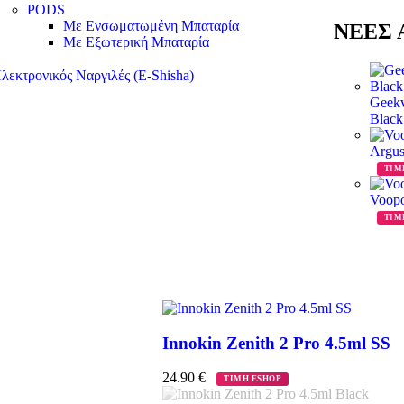
PODS
Με Ενσωματωμένη Μπαταρία
ΝΕΕΣ Α
Με Εξωτερική Μπαταρία
λεκτρονικός Ναργιλές (E-Shisha)
Geekv
Blac
Argus
ΤΙΜ
Voopo
ΤΙΜ
Innokin Zenith 2 Pro 4.5ml SS
24.90
€
ΤΙΜΗ ESHOP