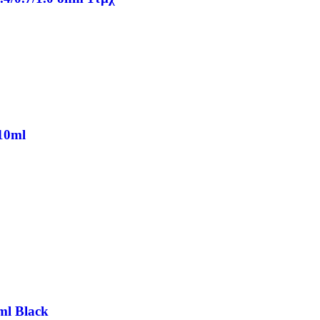
 10ml
ml Black