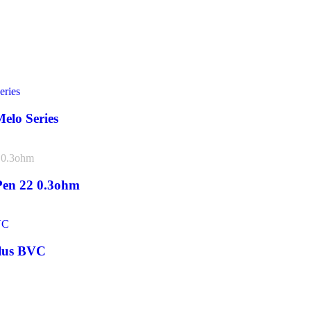
Melo Series
Pen 22 0.3ohm
ilus BVC