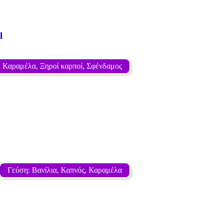
l
, Καραμέλα, Ξηροί καρποί, Σφένδαμος
Γεύση: Βανίλια, Καπνός, Καραμέλα