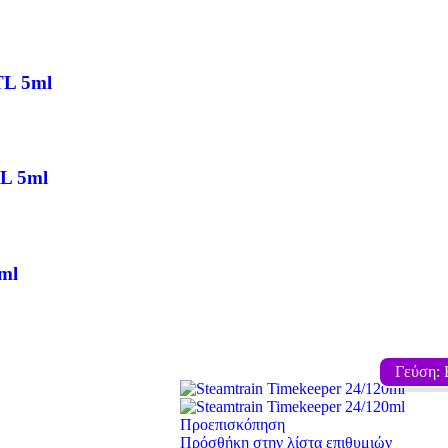
TL 5ml
TL 5ml
ml
Γεύση: 
Προεπισκόπηση
Πρόσθήκη στην λίστα επιθυμιών