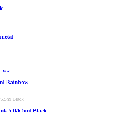
ck
nmetal
0ml Rainbow
nk 5.0/6.5ml Black