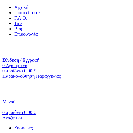
Αρχική
Ποιοι είμαστε
F.A.Q.
Tips
Blog
Επικοινωνία
+30 2310 951 113
info@vapesecrets.gr
ΔΩΡΕΑΝ ΜΕΤΑΦΟΡΙΚΑ ΓΙΑ ΑΓΟΡΕΣ ΑΝΩ ΤΩΝ 40€
Σύνδεση / Εγγραφή
0
Αγαπημένα
0
προϊόντα
0.00
€
Παρακολούθηση Παραγγελίας
Μενού
0
προϊόντα
0.00
€
Αναζήτηση
Συσκευές