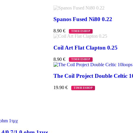
Spanos Fused Ni80 0.22
8.90
€
ΤΙΜΗ ESHOP
Coil Art Flat Clapton 0.25
8.90
€
ΤΙΜΗ ESHOP
The Coil Project Double Celtic 1
19.90
€
ΤΙΜΗ ESHOP
.4/0.7/1.0 ohm 1τμχ