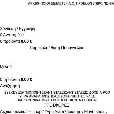
ΑΡΧΙΚΉ
ΠΟΙΟΙ ΕΊΜΑΣΤΕ
F.A.Q.
TIPS
BLOG
ΕΠΙΚΟΙΝΩΝΊΑ
+30 2310 951 113
info@vapesecrets.gr
ΔΩΡΕΑΝ ΜΕΤΑΦΟΡΙΚΑ ΓΙΑ ΑΓΟΡΕΣ ΑΝΩ ΤΩΝ 40€
Σύνδεση / Εγγραφή
0
Αγαπημένα
0
προϊόντα
0.00
€
Παρακολούθηση Παραγγελίας
ΔΩΡΕΑΝ ΜΕΤΑΦΟΡΙΚΑ ΓΙΑ ΑΓΟΡΕΣ ΑΝΩ ΤΩΝ 40€
Μενού
0
προϊόντα
0.00
€
Αναζήτηση
ΣΥΣΚΕΥΈΣ
ΑΤΜΟΠΟΙΗΤΈΣ
ΑΝΤΙΣΤΆΣΕΙΣ
ΑΝΤΙΣΤΆΣΕΙΣ-ΔΟΧΕΊΑ POD
ΥΓΡΆ ΑΝΑΠΛΉΡΩΣΗΣ
ΑΞΕΣΟΥΆΡ
ΠΡΏΤΕΣ ΎΛΕΣ
ΗΛΕΚΤΡΟΝΙΚΆ ΜΙΑΣ ΧΡΉΣΗΣ
ΠΡΟΪΌΝΤΑ CBD
NEW!
ΠΡΟΣΦΟΡΕΣ!
Αρχική σελίδα
E-shop
Υγρά Αναπλήρωσης
Flavorshots