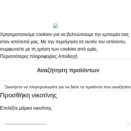
Ρούμι
Copyright 2024 by Vapesecrets. All rights Reserved. Powered
,
by
Harris Thanos - Digital Solutions
Φράουλα
Χρησιμοποιούμε cookies για να βελτιώσουμε την εμπειρία σας
στον ιστότοπό μας. Με την περιήγηση σε αυτόν τον ιστότοπο,
συμφωνείτε με τη χρήση των cookies από εμάς.
Περισσότερες πληροφορίες
Αποδοχή
Κατάστημα
0
Αγαπημένα
0
προϊόντα
Καλάθι
Ο λογαριασμός μου
Ξεκινήστε να πληκτρολογείτε για να δείτε τα προϊόντα που αναζητάτε
Προσθήκη νικοτίνης
Επιλέξτε μάρκα νικοτίνης