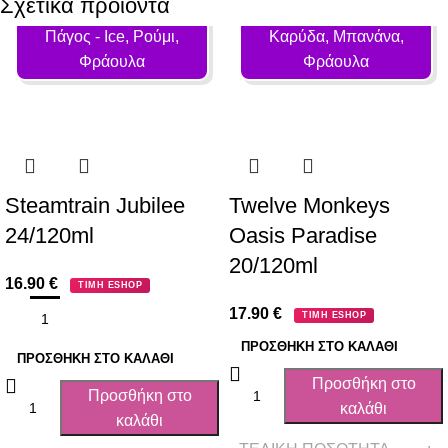
Σχετικά προϊόντα
Γεύση: Lime, Ζάχαρη,
Γεύση: Ανανάς,
Πάγος - Ιce, Ρούμι,
Καρύδα, Μπανάνα,
Φράουλα
Φράουλα
Steamtrain Jubilee
Twelve Monkeys
24/120ml
Oasis Paradise
20/120ml
16.90
€
ΤΙΜΗ ESHOP
17.90
€
ΤΙΜΗ ESHOP
ΠΡΟΣΘΉΚΗ ΣΤΟ ΚΑΛΆΘΙ
ΠΡΟΣΘΉΚΗ ΣΤΟ ΚΑΛΆΘΙ
Προσθήκη στο
Προσθήκη στο
καλάθι
καλάθι