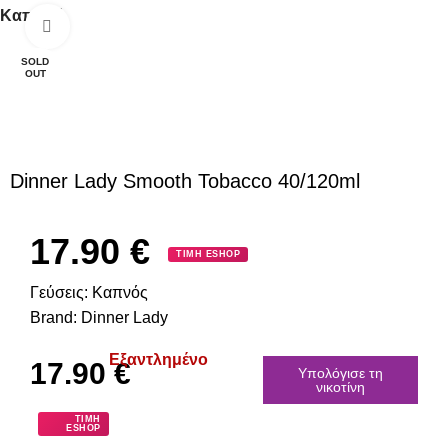
Καπνικά
Κλικ για μεγέθυνση
SOLD
OUT
Dinner Lady Smooth Tobacco 40/120ml
17.90
€
ΤΙΜΗ ESHOP
Γεύσεις:
Καπνός
Brand:
Dinner Lady
Εξαντλημένο
17.90
€
Υπολόγισε τη
νικοτίνη
ΤΙΜΗ
ESHOP