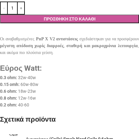
ΠΡΟΣΘΉΚΗ ΣΤΟ ΚΑΛΆΘΙ
Οι αναβαθμισμένες
PnP X V2 αντιστάσεις
σχεδιάστηκαν για να προσφέρου
μέγιστη απόδοση χωρίς διαρροές
,
σταθερή και μακροχρόνια λειτουργία
και ακόμα πιο πλούσια γεύση.
Εύρος Watt:
0.3 ohm:
32w-40w
0.15 omh:
60w-80w
0.6 ohm:
18w-23w
0.8 ohm:
12w-16w
0.2 ohm:
40-60
Σχετικά προϊόντα
SOLD OUT
Αντιστάσεις (Coils) Smok Nord Coils 0.6ohm