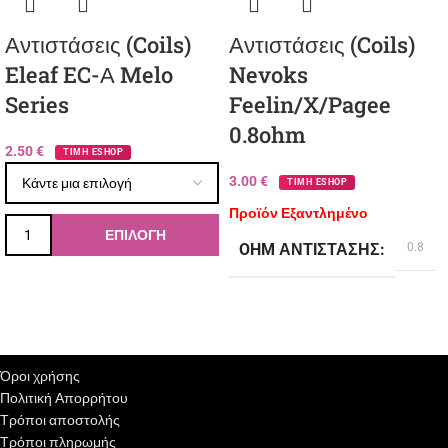
Αντιστάσεις (Coils)
Αντιστάσεις (Coils)
Eleaf EC-Α Melo
Nevoks
Series
Feelin/X/Pagee
0.8ohm
2.50
€
ΤΙΜΗ ESHOP
3.00
€
ΤΙΜΗ ESHOP
Προϊόν Εξαντλημένο
ΕΠΙΛΟΓΉ
OHM ΑΝΤΊΣΤΑΣΗΣ
0.8
BRAND
Nevoks
Όροι χρήσης
Πολιτική Απορρήτου
Τρόποι αποστολής
Τρόποι πληρωμής