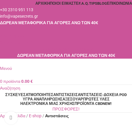
ΑΡΧΙΚΉ
ΠΟΙΟΙ ΕΊΜΑΣΤΕ
F.A.Q.
TIPS
BLOG
ΕΠΙΚΟΙΝΩΝΊΑ
+30 2310 951 113
info@vapesecrets.gr
ΔΩΡΕΑΝ ΜΕΤΑΦΟΡΙΚΑ ΓΙΑ ΑΓΟΡΕΣ ΑΝΩ ΤΩΝ 40€
0
Αγαπημένα
0
προϊόντα
0.00
€
Παρακολούθηση Παραγγελίας
ΔΩΡΕΑΝ ΜΕΤΑΦΟΡΙΚΑ ΓΙΑ ΑΓΟΡΕΣ ΑΝΩ ΤΩΝ 40€
Μενού
0
προϊόντα
0.00
€
Αναζήτηση
ΣΥΣΚΕΥΈΣ
ΑΤΜΟΠΟΙΗΤΈΣ
ΑΝΤΙΣΤΆΣΕΙΣ
ΑΝΤΙΣΤΆΣΕΙΣ-ΔΟΧΕΊΑ POD
ΥΓΡΆ ΑΝΑΠΛΉΡΩΣΗΣ
ΑΞΕΣΟΥΆΡ
ΠΡΏΤΕΣ ΎΛΕΣ
ΗΛΕΚΤΡΟΝΙΚΆ ΜΙΑΣ ΧΡΉΣΗΣ
ΠΡΟΪΌΝΤΑ CBD
NEW!
ΠΡΟΣΦΟΡΕΣ!
Αρχική σελίδα
E-shop
Αντιστάσεις
Κλικ για μεγέθυνση