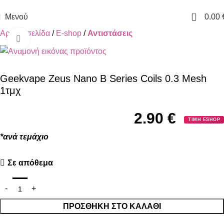
ΔΩΡΕΑΝ ΜΕΤΑΦΟΡΙΚΑ ΓΙΑ ΑΓΟΡΕΣ ΑΝΩ ΤΩΝ 40€
0
Μενού
0.00
Αρχική σελίδα
E-shop
Αντιστάσεις
Κλικ για μεγέθυνση
Geekvape Zeus Nano B Series Coils 0.3 Mesh
1τμχ
2.90
€
ΤΙΜΗ ESHOP
*ανά τεμάχιο
Σε απόθεμα
ΠΡΟΣΘΉΚΗ ΣΤΟ ΚΑΛΆΘΙ