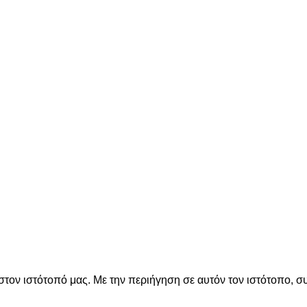
by
Harris Thanos - Digital Solutions
στον ιστότοπό μας. Με την περιήγηση σε αυτόν τον ιστότοπο, σ