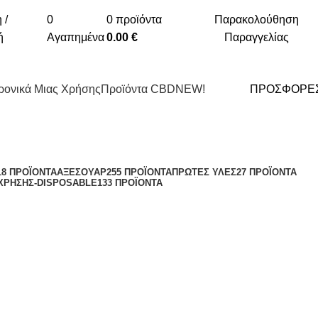
 /
0
0
προϊόντα
Παρακολούθηση
ή
Αγαπημένα
0.00
€
Παραγγελίας
ρονικά Μιας Χρήσης
Προϊόντα CBD
NEW!
ΠΡΟΣΦΟΡΕΣ
18 ΠΡΟΪΌΝΤΑ
ΑΞΕΣΟΥΆΡ
255 ΠΡΟΪΌΝΤΑ
ΠΡΏΤΕΣ ΎΛΕΣ
27 ΠΡΟΪΌΝΤΑ
 ΧΡΉΣΗΣ-DISPOSABLE
133 ΠΡΟΪΌΝΤΑ