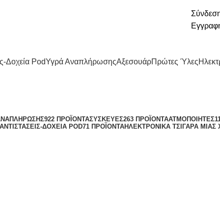
ΔΩΡΕΑΝ ΜΕΤΑΦΟΡΙΚΑ ΓΙΑ ΑΓΟΡΕΣ ΑΝΩ
Σύνδεση
ets.gr
ΤΩΝ 40€
Εγγραφ
ις-Δοχεία Pod
Υγρά Αναπλήρωσης
Αξεσουάρ
Πρώτες Ύλες
Ηλεκτ
ΑΝΑΠΛΉΡΩΣΗΣ
922 ΠΡΟΪΌΝΤΑ
ΣΥΣΚΕΥΈΣ
263 ΠΡΟΪΌΝΤΑ
ΑΤΜΟΠΟΙΗΤΈΣ
1
ΑΝΤΙΣΤΆΣΕΙΣ-ΔΟΧΕΊΑ POD
71 ΠΡΟΪΌΝΤΑ
ΗΛΕΚΤΡΟΝΙΚΆ ΤΣΙΓΆΡΑ ΜΙΑΣ