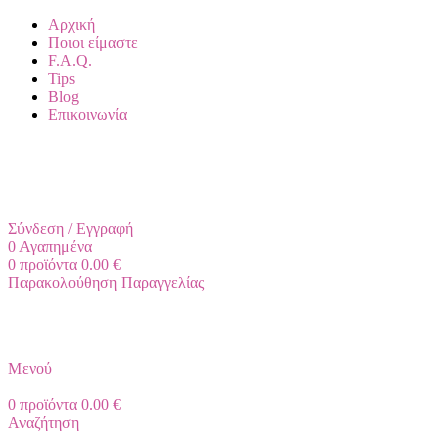
Αρχική
Ποιοι είμαστε
F.A.Q.
Tips
Blog
Επικοινωνία
+30 2310 951 113
info@vapesecrets.gr
ΔΩΡΕΑΝ ΜΕΤΑΦΟΡΙΚΑ ΓΙΑ ΑΓΟΡΕΣ ΑΝΩ ΤΩΝ 40€
Σύνδεση / Εγγραφή
0
Αγαπημένα
0
προϊόντα
0.00
€
Παρακολούθηση Παραγγελίας
Μενού
0
προϊόντα
0.00
€
Αναζήτηση