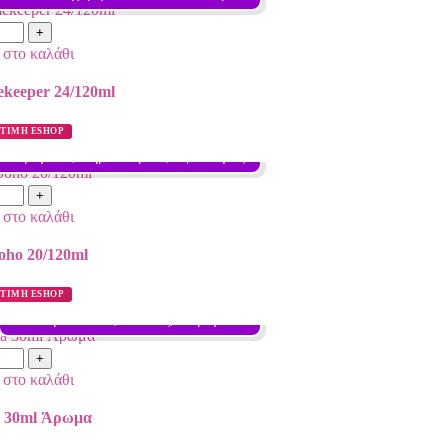
στο καλάθι
ekeeper 24/120ml
ΤΙΜΗ ESHOP
, Καραμέλα, Ξηροί καρποί, Σφένδαμος
στο καλάθι
oho 20/120ml
ΤΙΜΗ ESHOP
Γεύση: Βανίλια, Καπνός, Καραμέλα
στο καλάθι
a 30ml Άρωμα