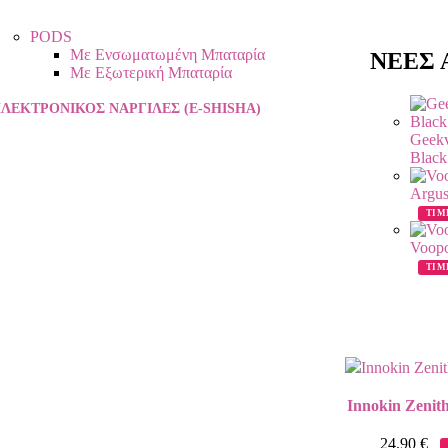
PODS
Με Ενσωματωμένη Μπαταρία
ΝΕΕΣ Α
Με Εξωτερική Μπαταρία
ΛΕΚΤΡΟΝΙΚΌΣ ΝΑΡΓΙΛΈΣ (E-SHISHA)
Geekv
Blac
Argus
ΤΙΜ
Voopo
ΤΙΜ
Innokin Zenith
24.90
€