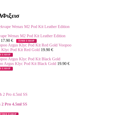
Φιξεισ
ape Wenax M2 Pod Kit Leather Edition
k
17.90
€
ΤΙΜΗ ESHOP
Voopoo
 Klyc Pod Kit Red Gold
19.90
€
Η ESHOP
o Argus Klyc Pod Kit Black Gold
19.90
€
Η ESHOP
 2 Pro 4.5ml SS
ΤΙΜΗ ESHOP