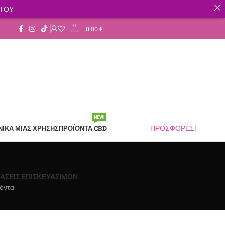
ΣΤΟΥ
0
0.00
€
Παρακολούθηση Παραγγελίας
NEW!
ΙΚΆ ΜΙΑΣ ΧΡΉΣΗΣ
ΠΡΟΪΌΝΤΑ CBD
ΠΡΟΣΦΟΡΕΣ!
ΆΣΕΙΣ ΕΠΙΣΚΕΥΆΣΙΜΩΝ
όντα