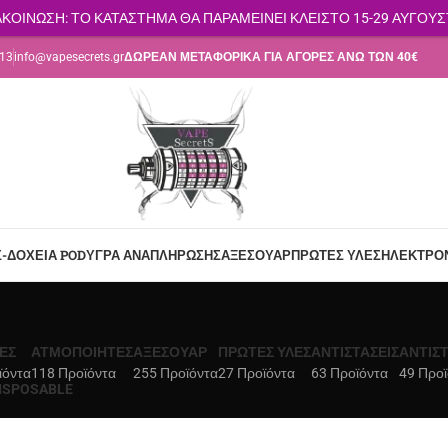
ΚΟΙΝΩΣΗ: ΤΟ ΚΑΤΑΣΤΗΜΑ ΘΑ ΠΑΡΑΜΕΙΝΕΙ ΚΛΕΙΣΤΟ 15-29 ΑΥΓΟΥ
113
info@vapesecrets.gr
ΔΩΡΕΑΝ ΜΕΤΑΦΟΡΙΚΑ ΓΙΑ ΑΓΟΡΕΣ ΑΝΩ ΤΩΝ 40€
Σ-ΔΟΧΕΊΑ POD
ΥΓΡΆ ΑΝΑΠΛΉΡΩΣΗΣ
ΑΞΕΣΟΥΆΡ
ΠΡΏΤΕΣ ΎΛΕΣ
ΗΛΕΚΤΡΟΝ
ΈΣ
ΑΤΜΟΠΟΙΗΤΈΣ
ΑΞΕΣΟΥΆΡ
ΠΡΏΤΕΣ ΎΛΕΣ
ΑΝΤΙΣΤΆΣΕΙΣ
ΑΝΤΙΣΤ
ϊόντα
118 Προϊόντα
255 Προϊόντα
27 Προϊόντα
63 Προϊόντα
49 Προϊ
ISPOSABLE