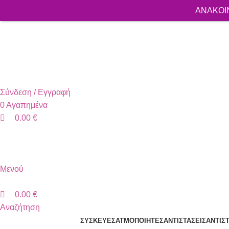
0
ΑΝΑΚΟΙΝ
0
0
+30 2310 951 113
info@vapesecrets.gr
ΔΩΡΕΑΝ ΜΕΤΑΦΟΡΙΚΑ ΓΙΑ ΑΓΟΡΕΣ ΑΝΩ ΤΩΝ 40€
Σύνδεση / Εγγραφή
0
Αγαπημένα
0.00
€
Μενού
0.00
€
Αναζήτηση
ΣΥΣΚΕΥΈΣ
ΑΤΜΟΠΟΙΗΤΈΣ
ΑΝΤΙΣΤΆΣΕΙΣ
ΑΝΤΙΣ