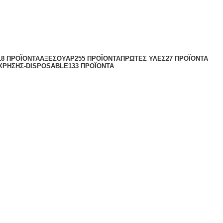
18 ΠΡΟΪΌΝΤΑ
ΑΞΕΣΟΥΆΡ
255 ΠΡΟΪΌΝΤΑ
ΠΡΏΤΕΣ ΎΛΕΣ
27 ΠΡΟΪΌΝΤΑ
 ΧΡΉΣΗΣ-DISPOSABLE
133 ΠΡΟΪΌΝΤΑ