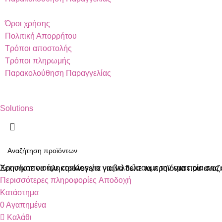
Όροι χρήσης
Πολιτική Απορρήτου
Τρόποι αποστολής
Τρόποι πληρωμής
Παρακολούθηση Παραγγελίας
Copyright 2024 by Vapesecrets. All rights Reserved. Powered 
Solutions
Χρησιμοποιούμε cookies για να βελτιώσουμε την εμπειρία σας 
Ξεκινήστε να πληκτρολογείτε για να δείτε τα προϊόντα που αναζ
Περισσότερες πληροφορίες
Αποδοχή
Κατάστημα
0
Αγαπημένα
Καλάθι