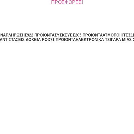
ΠΡΟΣΦΟΡΕΣ!
ΑΝΑΠΛΉΡΩΣΗΣ
922 ΠΡΟΪΌΝΤΑ
ΣΥΣΚΕΥΈΣ
263 ΠΡΟΪΌΝΤΑ
ΑΤΜΟΠΟΙΗΤΈΣ
1
ΑΝΤΙΣΤΆΣΕΙΣ-ΔΟΧΕΊΑ POD
71 ΠΡΟΪΌΝΤΑ
ΗΛΕΚΤΡΟΝΙΚΆ ΤΣΙΓΆΡΑ ΜΙΑΣ