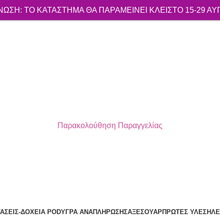
ΩΣΗ: ΤΟ ΚΑΤΑΣΤΗΜΑ ΘΑ ΠΑΡΑΜΕΙΝΕΙ ΚΛΕΙΣΤΟ 15-29 Α
Παρακολούθηση Παραγγελίας
ΔΩΡΕΑΝ ΜΕΤΑΦΟΡΙΚΑ ΓΙΑ ΑΓΟΡΕΣ ΑΝΩ ΤΩΝ 40€
ΤΆΣΕΙΣ-ΔΟΧΕΊΑ POD
ΥΓΡΆ ΑΝΑΠΛΉΡΩΣΗΣ
ΑΞΕΣΟΥΆΡ
ΠΡΏΤΕΣ ΎΛΕΣ
ΗΛΕ