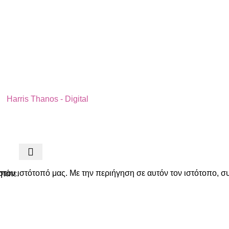
by
Harris Thanos - Digital
στον ιστότοπό μας. Με την περιήγηση σε αυτόν τον ιστότοπο, σ
ητάτε.