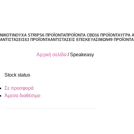
Speakeasy
Κατηγορίες
ΝΙΚΟΤΙΝΟΎΧΑ STRIPS
6 ΠΡΟΪΌΝΤΑ
ΠΡΟΪΌΝΤΑ CBD
16 ΠΡΟΪΌΝΤΑ
ΥΓΡΆ 
ΑΝΤΙΣΤΆΣΕΙΣ
63 ΠΡΟΪΌΝΤΑ
ΑΝΤΙΣΤΆΣΕΙΣ ΕΠΙΣΚΕΥΆΣΙΜΩΝ
49 ΠΡΟΪΌΝΤΑ
Αρχική σελίδα
Speakeasy
Stock status
Σε προσφορά
Άμεσα διαθέσιμο