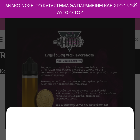
ΑΝΑΚΟΙΝΩΣΗ: ΤΟ ΚΑΤΑΣΤΗΜΑ ΘΑ ΠΑΡΑΜΕΙΝΕΙ ΚΛΕΙΣΤΟ 15-29
ΑΥΓΟΥΣΤΟΥ
ΔΩΡΕΑΝ ΜΕΤΑΦΟΡΙΚΑ ΓΙΑ ΑΓΟΡΕΣ ΑΝΩ ΤΩΝ 40€
0
ΜΕΝΟΎ
0.00
Revolute
Κατηγορίες
Αρχική σελίδα
Revolute
Φίλτρα