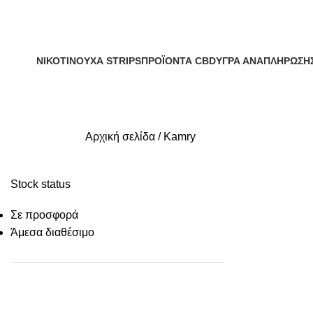
ΝΙΚΟΤΙΝΟΎΧΑ STRIPS
ΠΡΟΪΌΝΤΑ CBD
ΥΓΡΆ ΑΝΑΠΛΉΡΩΣΗ
6 Προϊόντα
16 Προϊόντα
922 Προϊόντα
Αρχική σελίδα
Kamry
Stock status
Σε προσφορά
Άμεσα διαθέσιμο