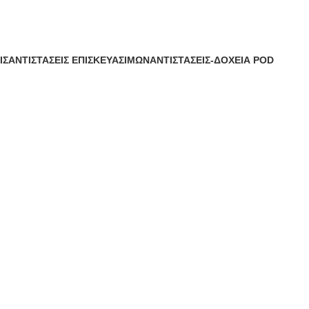
ΙΣ
ΑΝΤΙΣΤΆΣΕΙΣ ΕΠΙΣΚΕΥΆΣΙΜΩΝ
ΑΝΤΙΣΤΆΣΕΙΣ-ΔΟΧΕΊΑ POD
α
49 Προϊόντα
71 Προϊόντα