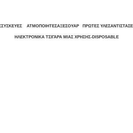
Kamry
Σ
ΣΥΣΚΕΥΈΣ
ΑΤΜΟΠΟΙΗΤΈΣ
ΑΞΕΣΟΥΆΡ
ΠΡΏΤΕΣ ΎΛΕΣ
ΑΝΤΙΣΤΆΣΕ
263 Προϊόντα
118 Προϊόντα
255 Προϊόντα
27 Προϊόντα
63 Προϊόντ
ΗΛΕΚΤΡΟΝΙΚΆ ΤΣΙΓΆΡΑ ΜΙΑΣ ΧΡΉΣΗΣ-DISPOSABLE
133 Προϊόντα