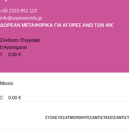
0
0
0
+30 2310 951 113
info@vapesecrets.gr
ΔΩΡΕΑΝ ΜΕΤΑΦΟΡΙΚΑ ΓΙΑ ΑΓΟΡΕΣ ΑΝΩ ΤΩΝ 40€
Σύνδεση / Εγγραφή
0
Αγαπημένα
0.00
€
Μενού
0.00
€
Αναζήτηση
ΣΥΣΚΕΥΈΣ
ΑΤΜΟΠΟΙΗΤΈΣ
ΑΝΤΙΣΤΆΣΕΙΣ
ΑΝΤΙΣ