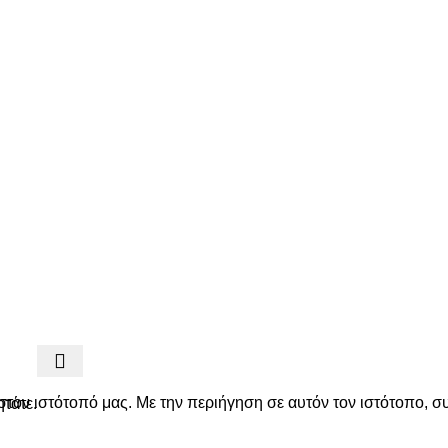
by
Harris Thanos - Digital Solutions
στον ιστότοπό μας. Με την περιήγηση σε αυτόν τον ιστότοπο, σ
ητάτε.