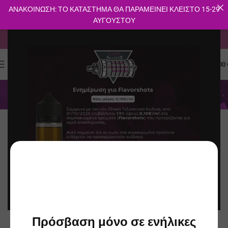
ΑΝΑΚΟΙΝΩΣΗ: ΤΟ ΚΑΤΑΣΤΗΜΑ ΘΑ ΠΑΡΑΜΕΙΝΕΙ ΚΛΕΙΣΤΟ 15-29
ΑΥΓΟΥΣΤΟΥ
ΔΩΡΕΑΝ ΜΕΤΑΦΟΡΙΚΑ ΓΙΑ ΑΓΟΡΕΣ ΑΝΩ ΤΩΝ 40€
0
ΜΕΝΟΎ
0.00
Joes Juice
Κατηγορίες
Αρχική σελίδα
Joes Juice
Φίλτρα
Πρόσβαση μόνο σε ενήλικες