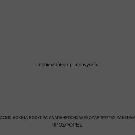
Παρακολούθηση Παραγγελίας
ΔΩΡΕΑΝ ΜΕΤΑΦΟΡΙΚΑ ΓΙΑ ΑΓΟΡΕΣ ΑΝΩ ΤΩΝ 40€
ΤΆΣΕΙΣ-ΔΟΧΕΊΑ POD
ΥΓΡΆ ΑΝΑΠΛΉΡΩΣΗΣ
ΑΞΕΣΟΥΆΡ
ΠΡΏΤΕΣ ΎΛΕΣ
ΗΛΕ
ΠΡΟΣΦΟΡΕΣ!