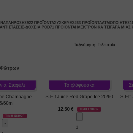
ΑΝΑΠΛΉΡΩΣΗΣ
922 ΠΡΟΪΌΝΤΑ
ΣΥΣΚΕΥΈΣ
263 ΠΡΟΪΌΝΤΑ
ΑΤΜΟΠΟΙΗΤΈΣ
1
ΑΝΤΙΣΤΆΣΕΙΣ-ΔΟΧΕΊΑ POD
71 ΠΡΟΪΌΝΤΑ
ΗΛΕΚΤΡΟΝΙΚΆ ΤΣΙΓΆΡΑ ΜΙΑΣ
 Φίλτρων
Γεύση: Πάγος - Ιce,
Πάγος - Ιce,
Σαμπάνια, Σταφύλι,
ια, Σταφύλι
Τσιχλόφουσκα
Σ
pe Champagne
S-Elf Juice Red Grape Ice 20/60
S-Elf
5/60ml
12.50
€
ΤΙΜΗ ESHOP
ΤΙΜΗ ESHOP