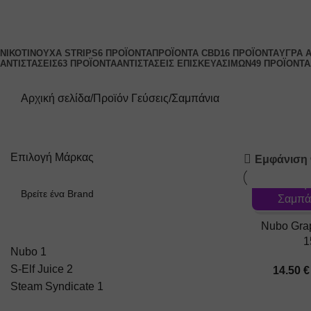
Κατηγορίες
ΝΙΚΟΤΙΝΟΎΧΑ STRIPS
6 ΠΡΟΪΌΝΤΑ
ΠΡΟΪΌΝΤΑ CBD
16 ΠΡΟΪΌΝΤΑ
ΥΓΡΆ 
ΑΝΤΙΣΤΆΣΕΙΣ
63 ΠΡΟΪΌΝΤΑ
ΑΝΤΙΣΤΆΣΕΙΣ ΕΠΙΣΚΕΥΆΣΙΜΩΝ
49 ΠΡΟΪΌΝΤΑ
Αρχική σελίδα
Προϊόν Γεύσεις
Σαμπάνια
Επιλογή Μάρκας
Εμφάνιση
Γεύση: 
Σαμπάν
Nubo Gra
1
Nubo
1
S-Elf Juice
2
14.50
€
Steam Syndicate
1