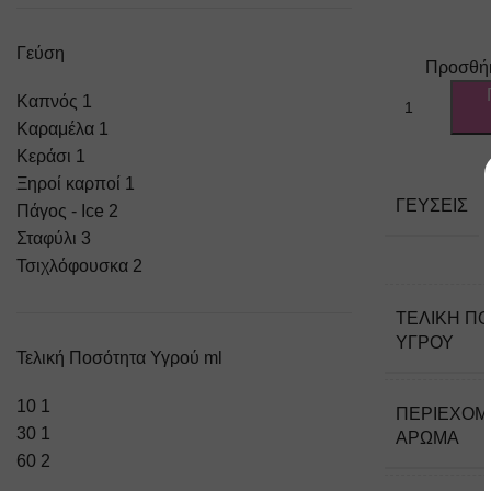
Γεύση
Προσθήκ
Καπνός
1
Καραμέλα
1
Κεράσι
1
Ξηροί καρποί
1
ΓΕΎΣΕΙΣ
Πάγος - Ιce
2
Σταφύλι
3
Τσιχλόφουσκα
2
ΤΕΛΙΚΉ Π
ΥΓΡΟΎ
Τελική Ποσότητα Υγρού ml
10
1
ΠΕΡΙΈΧΟ
30
1
ΆΡΩΜΑ
60
2