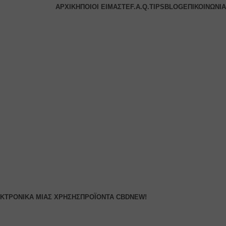
ΑΡΧΙΚΉ
ΠΟΙΟΙ ΕΊΜΑΣΤΕ
F.A.Q.
TIPS
BLOG
ΕΠΙΚΟΙΝΩΝΊΑ
ΚΤΡΟΝΙΚΆ ΜΙΑΣ ΧΡΉΣΗΣ
ΠΡΟΪΌΝΤΑ CBD
NEW!