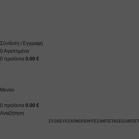
+30 2310 951 113
info@vapesecrets.gr
ΔΩΡΕΑΝ ΜΕΤΑΦΟΡΙΚΑ ΓΙΑ ΑΓΟΡΕΣ ΑΝΩ ΤΩΝ 40€
Σύνδεση / Εγγραφή
0
Αγαπημένα
0
προϊόντα
0.00
€
Μενού
0
προϊόντα
0.00
€
Αναζήτηση
ΣΥΣΚΕΥΈΣ
ΑΤΜΟΠΟΙΗΤΈΣ
ΑΝΤΙΣΤΆΣΕΙΣ
ΑΝΤΙΣ
Σαμπάνια