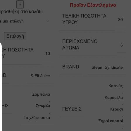
Προϊόν Εξαντλημένο
ροσθήκη στο καλάθι
ΤΕΛΙΚΉ ΠΟΣΌΤΗΤΑ
30
ΥΓΡΟΎ
Επιλογή
ΠΕΡΙΈΧΟΜΕΝΟ
6
ΆΡΩΜΑ
ΙΚΉ ΠΟΣΌΤΗΤΑ
10
ΟΎ
BRAND
Steam Syndicate
ND
S-Elf Juice
Καπνός
,
Σαμπάνια
Καραμέλα
,
,
ΣΕΙΣ
Σταφύλι
ΓΕΎΣΕΙΣ
Κεράσι
,
,
Τσιχλόφουσκα
Ξηροί καρποί
,