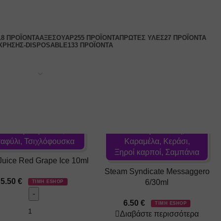
18 ΠΡΟΪΌΝΤΑ
ΑΞΕΣΟΥΆΡ
255 ΠΡΟΪΌΝΤΑ
ΠΡΏΤΕΣ ΎΛΕΣ
27 ΠΡΟΪΌΝΤΑ
 ΧΡΉΣΗΣ-DISPOSABLE
133 ΠΡΟΪΌΝΤΑ
Γεύση: Σαμπάνια,
Γεύση: Καπνός,
SOLD OUT
ταφύλι, Τσιχλόφουσκα
Καραμέλα, Κεράσι,
Ξηροί καρποί, Σαμπάνια
 Juice Red Grape Ice 10ml
Steam Syndicate Messaggero
5.50
€
6/30ml
ΤΙΜΗ ESHOP
6.50
€
ΤΙΜΗ ESHOP
Διαβάστε περισσότερα