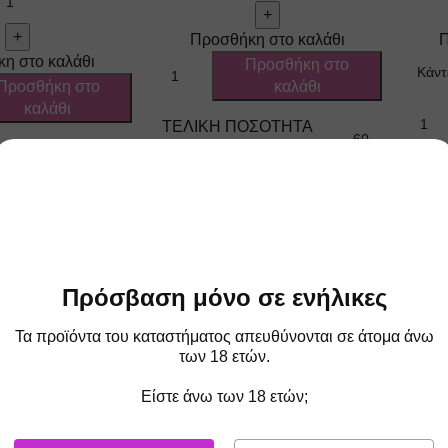
Προσθήκη στο καλάθι
Π
η στο καλάθι
Προσθήκη στο
Προσθήκη στο
καλάθι
καλάθι
ΤΕΛΙΚΉ ΠΟΣΌΤΗΤΑ
60
Πάγος – Ιce
ΥΓΡΟΎ
,
ΤΕΛ
Σαμπάνια
ΥΓΡ
,
ΠΕΡΙΈΧΟΜΕΝΟ
20
Σταφύλι
ΆΡΩΜΑ
BRA
ΟΣΌΤΗΤΑ
Πρόσβαση μόνο σε ενήλικες
BRAND
S-Elf Juice
60
Τα προϊόντα του καταστήματος απευθύνονται σε άτομα άνω
των 18 ετών.
ΓΕΎ
Πάγος – Ιce
ΜΕΝΟ
,
15
Είστε άνω των 18 ετών;
Σαμπάνια
ΓΕΎΣΕΙΣ
,
Σταφύλι