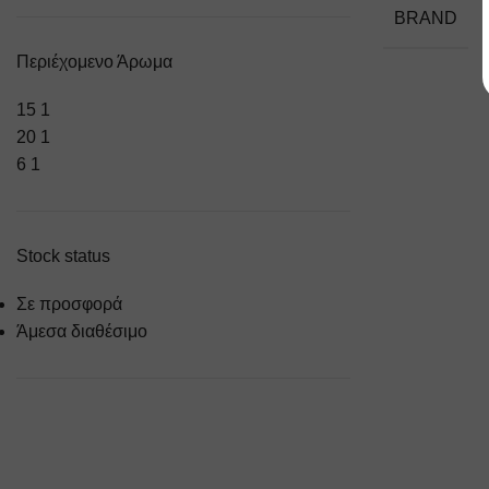
BRAND
Περιέχομενο Άρωμα
15
1
20
1
6
1
Stock status
Σε προσφορά
Άμεσα διαθέσιμο