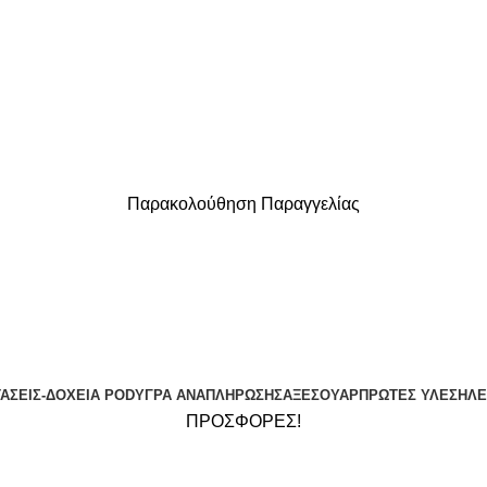
Παρακολούθηση Παραγγελίας
ΔΩΡΕΑΝ ΜΕΤΑΦΟΡΙΚΑ ΓΙΑ ΑΓΟΡΕΣ ΑΝΩ ΤΩΝ 40€
ΤΆΣΕΙΣ-ΔΟΧΕΊΑ POD
ΥΓΡΆ ΑΝΑΠΛΉΡΩΣΗΣ
ΑΞΕΣΟΥΆΡ
ΠΡΏΤΕΣ ΎΛΕΣ
ΗΛΕ
ΠΡΟΣΦΟΡΕΣ!