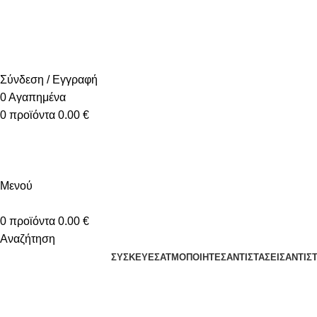
+30 2310 951 113
info@vapesecrets.gr
ΔΩΡΕΑΝ ΜΕΤΑΦΟΡΙΚΑ ΓΙΑ ΑΓΟΡΕΣ ΑΝΩ ΤΩΝ 40€
Σύνδεση / Εγγραφή
0
Αγαπημένα
0
προϊόντα
0.00
€
Μενού
0
προϊόντα
0.00
€
Αναζήτηση
ΣΥΣΚΕΥΈΣ
ΑΤΜΟΠΟΙΗΤΈΣ
ΑΝΤΙΣΤΆΣΕΙΣ
ΑΝΤΙΣ
Potenti parturient parturie