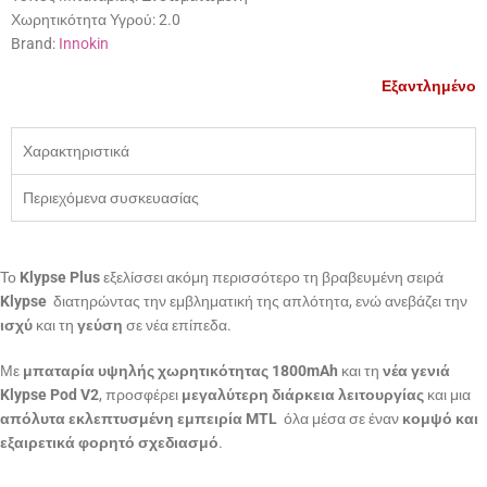
Χωρητικότητα Υγρού:
2.0
Brand:
Innokin
Εξαντλημένο
Χαρακτηριστικά
Περιεχόμενα συσκευασίας
Το
Klypse Plus
εξελίσσει ακόμη περισσότερο τη βραβευμένη σειρά
Klypse
 διατηρώντας την εμβληματική της απλότητα, ενώ ανεβάζει την
ισχύ
και τη
γεύση
σε νέα επίπεδα.
Με
μπαταρία υψηλής χωρητικότητας 1800mAh
και τη
νέα γενιά
Klypse Pod V2
, προσφέρει
μεγαλύτερη διάρκεια λειτουργίας
και μια
απόλυτα εκλεπτυσμένη εμπειρία MTL
 όλα μέσα σε έναν
κομψό και
εξαιρετικά φορητό σχεδιασμό
.