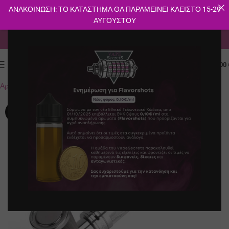
ΑΝΑΚΟΙΝΩΣΗ: ΤΟ ΚΑΤΑΣΤΗΜΑ ΘΑ ΠΑΡΑΜΕΙΝΕΙ ΚΛΕΙΣΤΟ 15-29
ΑΥΓΟΥΣΤΟΥ
ΔΩΡΕΑΝ ΜΕΤΑΦΟΡΙΚΑ ΓΙΑ ΑΓΟΡΕΣ ΑΝΩ ΤΩΝ 40€
0
ΜΕΝΟΎ
0.00
Αρχική σελίδα
E-shop
Συσκευές
Kits
Ενσωματωμένη
-9%