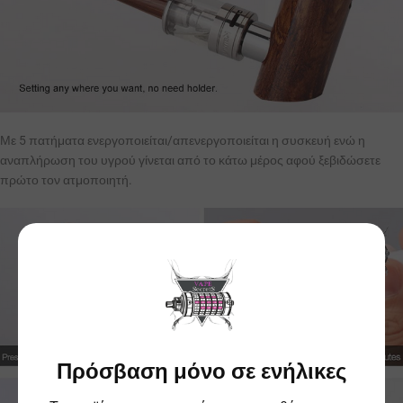
Με 5 πατήματα ενεργοποιείται/απενεργοποιείται η συσκευή ενώ η
αναπλήρωση του υγρού γίνεται από το κάτω μέρος αφού ξεβιδώσετε
πρώτο τον ατμοποιητή.
Πρόσβαση μόνο σε ενήλικες