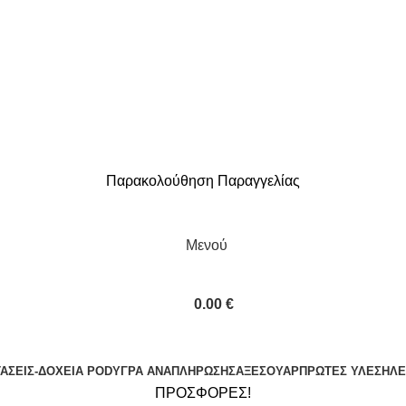
Σύνδεση / Εγγραφή
0.00
€
Παρακολούθηση Παραγγελίας
ΔΩΡΕΑΝ ΜΕΤΑΦΟΡΙΚΑ ΓΙΑ ΑΓΟΡΕΣ ΑΝΩ ΤΩΝ 40€
Μενού
0.00
€
ΤΆΣΕΙΣ-ΔΟΧΕΊΑ POD
ΥΓΡΆ ΑΝΑΠΛΉΡΩΣΗΣ
ΑΞΕΣΟΥΆΡ
ΠΡΏΤΕΣ ΎΛΕΣ
ΗΛΕ
ΠΡΟΣΦΟΡΕΣ!