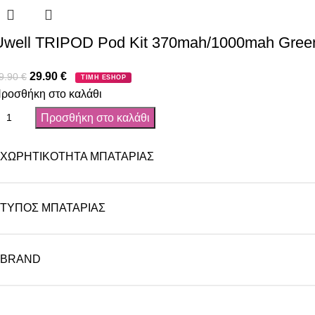
Uwell TRIPOD Pod Kit 370mah/1000mah Gree
29.90
€
9.90
€
ΤΙΜΗ ESHOP
ροσθήκη στο καλάθι
Προσθήκη στο καλάθι
ΧΩΡΗΤΙΚΌΤΗΤΑ ΜΠΑΤΑΡΊΑΣ
ΤΎΠΟΣ ΜΠΑΤΑΡΊΑΣ
BRAND