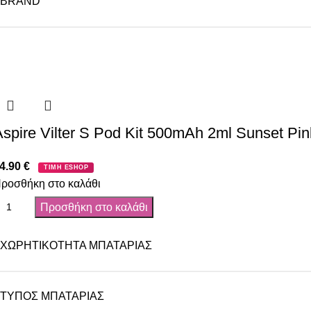
BRAND
Aspire Vilter S Pod Kit 500mAh 2ml Sunset Pin
4.90
€
ΤΙΜΗ ESHOP
ροσθήκη στο καλάθι
Προσθήκη στο καλάθι
ΧΩΡΗΤΙΚΌΤΗΤΑ ΜΠΑΤΑΡΊΑΣ
ΤΎΠΟΣ ΜΠΑΤΑΡΊΑΣ