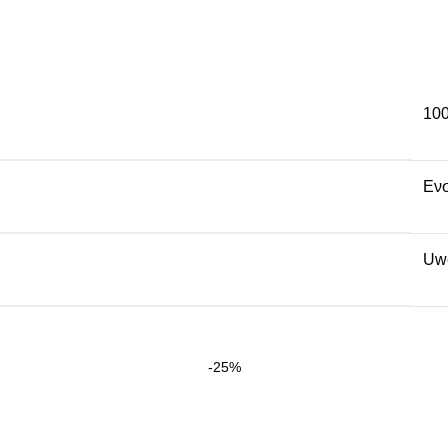
10
Εν
Uwe
-25%