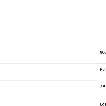
90
Εν
2.5
Los