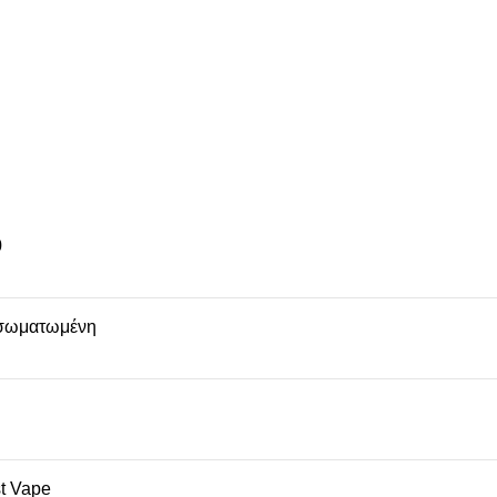
0
σωματωμένη
t Vape