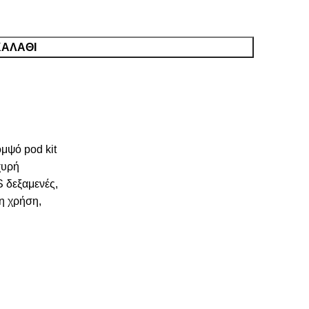
ΚΑΛΆΘΙ
μψό pod kit
χυρή
S δεξαμενές,
η χρήση,