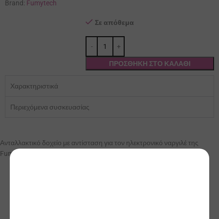
Brand:
Fumytech
Σε απόθεμα
ΠΡΟΣΘΉΚΗ ΣΤΟ ΚΑΛΆΘΙ
Χαρακτηριστικά
Περιεχόμενα συσκευασίας
Ανταλλακτικό δοχείο με αντίσταση για τον ηλεκτρονικό ναργιλέ της
Fumytech.