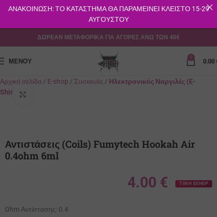
ΑΝΑΚΟΙΝΩΣΗ: ΤΟ ΚΑΤΑΣΤΗΜΑ ΘΑ ΠΑΡΑΜΕΙΝΕΙ ΚΛΕΙΣΤΟ 15-29
ΑΥΓΟΥΣΤΟΥ
ΔΩΡΕΑΝ ΜΕΤΑΦΟΡΙΚΑ ΓΙΑ ΑΓΟΡΕΣ ΑΝΩ ΤΩΝ 40€
0
ΜΕΝΟΎ
0.00
Αρχική σελίδα
E-shop
Συσκευές
Ηλεκτρονικός Ναργιλές (E-
Shisha)
Κλικ για μεγέθυνση
Αντιστάσεις (Coils) Fumytech Hookah Air
0.4ohm 6ml
4.00
€
ΤΙΜΗ ESHOP
Ohm Αντίστασης:
0.4