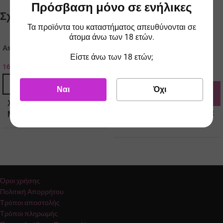
Πρόσβαση μόνο σε ενήλικες
Σχετικά προϊόντα
Τα προϊόντα του καταστήματος απευθύνονται σε
άτομα άνω των 18 ετών.
Aspire Vilter 2 Pod Kit 2ml Black
Lost Vape Ursa Nano 2 Pod Kit
Είστε άνω των 18 ετών;
Royal Soul
16.90
€
ΤΙΜΗ ESHOP
23.90
€
ΤΙΜΗ ESHOP
ΠΡΟΣΘΉΚΗ ΣΤΟ ΚΑΛΆΘΙ
Ναι
Όχι
ΠΡΟΣΘΉΚΗ ΣΤΟ ΚΑΛΆΘΙ
ΧΩΡΗΤΙΚΌΤΗΤΑ
ΧΩΡΗΤΙΚΌΤΗΤΑ
ΜΠΑΤΑΡΊΑΣ
ΜΠΑΤΑΡΊΑΣ
900
900
ΤΎΠΟΣ ΜΠΑΤΑΡΊΑΣ
ΤΎΠΟΣ ΜΠΑΤΑΡΊΑΣ
Όροι χρήσης
Πολιτική Απορρήτου
Ενσωματωμένη
Τρόποι αποστολής
Ενσωματωμένη
Τρόποι πληρωμής
ΧΩΡΗΤΙΚΌΤΗΤΑ ΥΓΡΟΎ