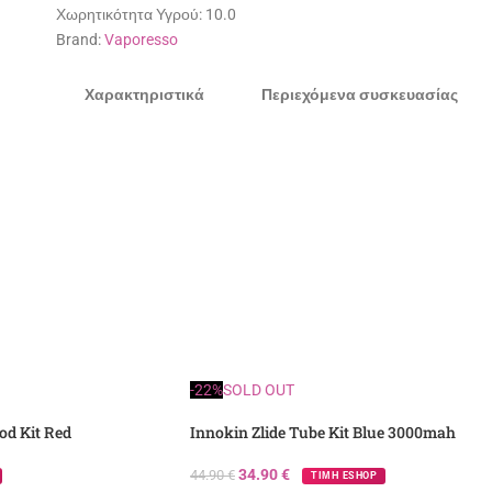
Χωρητικότητα Υγρού:
10.0
Brand:
Vaporesso
Χαρακτηριστικά
Περιεχόμενα συσκευασίας
-22%
SOLD OUT
od Kit Red
Innokin Zlide Tube Kit Blue 3000mah
34.90
€
44.90
€
ΤΙΜΗ ESHOP