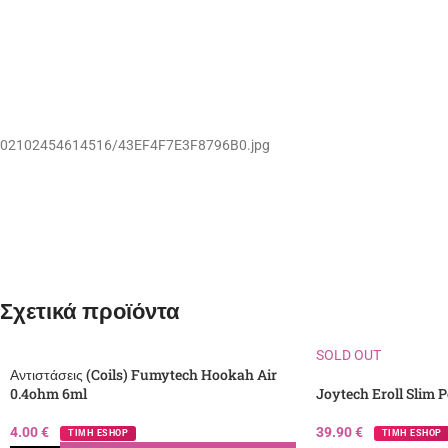
02102454614516/43EF4F7E3F8796B0.jpg
Σχετικά προϊόντα
SOLD OUT
Αντιστάσεις (Coils) Fumytech Hookah Air
0.4ohm 6ml
Joytech Eroll Slim P
4.00
€
39.90
€
ΤΙΜΗ ESHOP
ΤΙΜΗ ESHOP