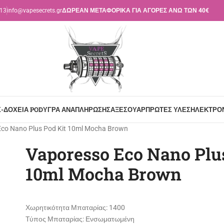
113
info@vapesecrets.gr
ΔΩΡΕΑΝ ΜΕΤΑΦΟΡΙΚΑ ΓΙΑ ΑΓΟΡΕΣ ΑΝΩ ΤΩΝ 40€
Σ-ΔΟΧΕΊΑ POD
ΥΓΡΆ ΑΝΑΠΛΉΡΩΣΗΣ
ΑΞΕΣΟΥΆΡ
ΠΡΏΤΕΣ ΎΛΕΣ
ΗΛΕΚΤΡΟΝ
Eco Nano Plus Pod Kit 10ml Mocha Brown
Vaporesso Eco Nano Plus
10ml Mocha Brown
Χωρητικότητα Μπαταρίας:
1400
Τύπος Μπαταρίας:
Ενσωματωμένη