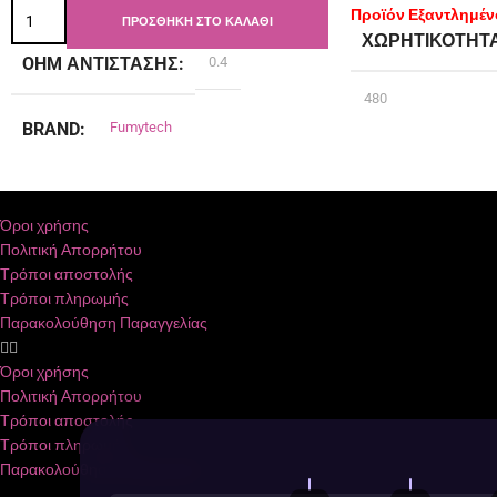
Προϊόν Εξαντλημέν
ΠΡΟΣΘΉΚΗ ΣΤΟ ΚΑΛΆΘΙ
ΧΩΡΗΤΙΚΌΤΗΤ
OHM ΑΝΤΊΣΤΑΣΗΣ
0.4
480
BRAND
Fumytech
ΤΎΠΟΣ ΜΠΑΤΑΡ
Ενσωματωμένη
Όροι χρήσης
Πολιτική Απορρήτου
Τρόποι αποστολής
ΧΩΡΗΤΙΚΌΤΗΤ
Τρόποι πληρωμής
Παρακολούθηση Παραγγελίας
BRAND
Joyete
Όροι χρήσης
Πολιτική Απορρήτου
Τρόποι αποστολής
Τρόποι πληρωμής
Παρακολούθηση Παραγγελίας