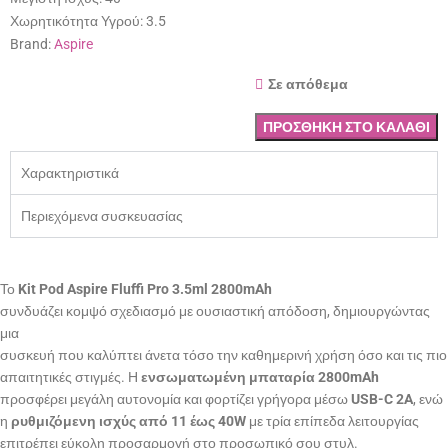
Χωρητικότητα Υγρού:
3.5
Brand:
Aspire
Σε απόθεμα
ΠΡΟΣΘΉΚΗ ΣΤΟ ΚΑΛΆΘΙ
Χαρακτηριστικά
Περιεχόμενα συσκευασίας
Το
Kit Pod Aspire Fluffi Pro 3.5ml 2800mAh
συνδυάζει κομψό σχεδιασμό με ουσιαστική απόδοση, δημιουργώντας
μια
συσκευή που καλύπτει άνετα τόσο την καθημερινή χρήση όσο και τις πιο
απαιτητικές στιγμές. Η
ενσωματωμένη μπαταρία 2800mAh
προσφέρει μεγάλη αυτονομία και φορτίζει γρήγορα μέσω
USB-C 2A
, ενώ
η
ρυθμιζόμενη ισχύς από 11 έως 40W
με τρία επίπεδα λειτουργίας
επιτρέπει εύκολη προσαρμογή στο προσωπικό σου στυλ.