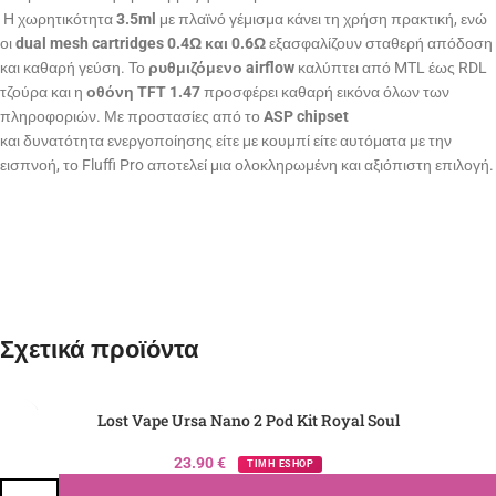
Η χωρητικότητα
3.5ml
με πλαϊνό γέμισμα κάνει τη χρήση πρακτική, ενώ
οι
dual mesh cartridges 0.4Ω και 0.6Ω
εξασφαλίζουν σταθερή απόδοση
και καθαρή γεύση. Το
ρυθμιζόμενο airflow
καλύπτει από MTL έως RDL
τζούρα και η
οθόνη TFT 1.47
προσφέρει καθαρή εικόνα όλων των
πληροφοριών. Με προστασίες από το
ASP chipset
και δυνατότητα ενεργοποίησης είτε με κουμπί είτε αυτόματα με την
εισπνοή, το Fluffi Pro αποτελεί μια ολοκληρωμένη και αξιόπιστη επιλογή.
Σχετικά προϊόντα
Lost Vape Ursa Nano 2 Pod Kit Royal Soul
23.90
€
ΤΙΜΗ ESHOP