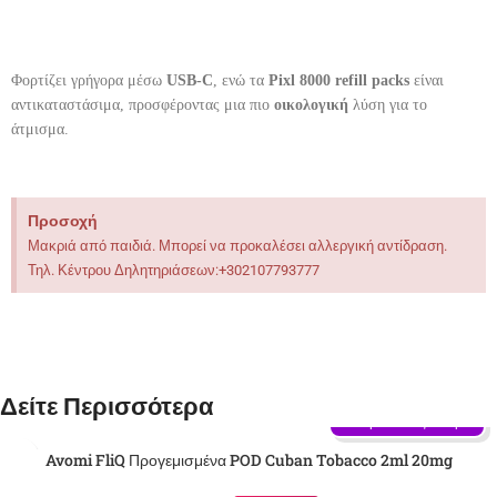
Φορτίζει γρήγορα μέσω
USB-C
, ενώ τα
Pixl 8000 refill packs
είναι
αντικαταστάσιμα, προσφέροντας μια πιο
οικολογική
λύση για το
άτμισμα.
Προσοχή
Μακριά από παιδιά. Μπορεί να προκαλέσει αλλεργική αντίδραση.
Τηλ. Κέντρου Δηλητηριάσεων:+302107793777
Δείτε Περισσότερα
Γεύση: Καπνός Πούρου
Avomi FliQ Προγεμισμένα POD Cuban Tobacco 2ml 20mg