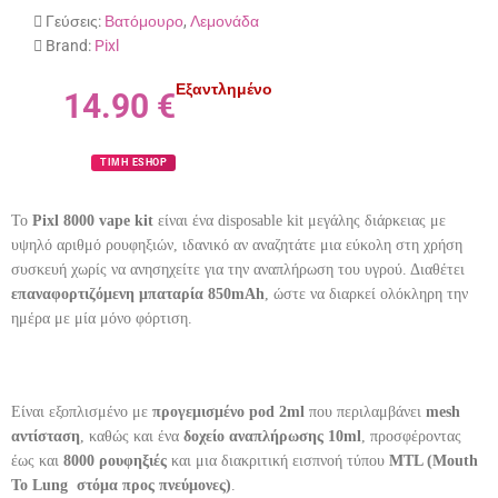
Γεύσεις:
Βατόμουρο
,
Λεμονάδα
Brand:
Pixl
Εξαντλημένο
14.90
€
ΤΙΜΗ ESHOP
Το
Pixl 8000 vape kit
είναι ένα disposable kit μεγάλης διάρκειας με
υψηλό αριθμό ρουφηξιών, ιδανικό αν αναζητάτε μια εύκολη στη χρήση
συσκευή χωρίς να ανησηχείτε για την αναπλήρωση του υγρού. Διαθέτει
επαναφορτιζόμενη μπαταρία 850mAh
, ώστε να διαρκεί ολόκληρη την
ημέρα με μία μόνο φόρτιση.
Είναι εξοπλισμένο με
προγεμισμένο pod 2ml
που περιλαμβάνει
mesh
αντίσταση
, καθώς και ένα
δοχείο αναπλήρωσης 10ml
, προσφέροντας
έως και
8000 ρουφηξιές
και μια διακριτική εισπνοή τύπου
MTL (Mouth
To Lung  στόμα προς πνεύμονες)
.