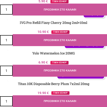
5.90
€
ΤΙΜΗ ESHOP
ΠΡΟΣΘΉΚΗ ΣΤΟ ΚΑΛΆΘΙ
Γεύση: Κεράσι
IVG Pro Refill Fizzy Cherry 20mg 2ml+10ml
10.90
€
ΤΙΜΗ ESHOP
ΠΡΟΣΘΉΚΗ ΣΤΟ ΚΑΛΆΘΙ
Γεύση: Καρπούζι, Πάγος - Ιce
Yolo Watermelon Ice 20MG
6.90
€
ΤΙΜΗ ESHOP
ΠΡΟΣΘΉΚΗ ΣΤΟ ΚΑΛΆΘΙ
Γεύση: Βατόμουρο, Δαμάσκηνο, 
Μύρτιλο
Titan 10K Disposable Berry Plum 7x2ml 20mg
19.90
€
ΤΙΜΗ ESHOP
ΠΡΟΣΘΉΚΗ ΣΤΟ ΚΑΛΆΘΙ
Γεύση: Mix Μούρων, Κεράσι, 
Φράουλα