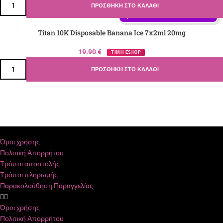
ΠΡΟΣΘΉΚΗ ΣΤΟ ΚΑΛΆΘΙ
Γεύση: Mix Μούρων, Κεράσι, 
Φράουλα
Titan 10K Disposable Banana Ice 7x2ml 20mg
19.90
€
ΤΙΜΗ ESHOP
ΠΡΟΣΘΉΚΗ ΣΤΟ ΚΑΛΆΘΙ
Όροι χρήσης
Πολιτική Απορρήτου
Τρόποι αποστολής
Τρόποι πληρωμής
Παρακολούθηση Παραγγελίας
Όροι χρήσης
Πολιτική Απορρήτου