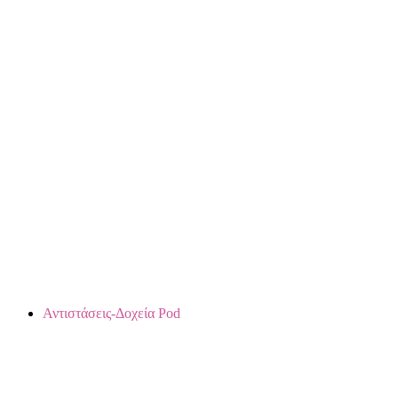
ΑΝΤΙΣΤΑΣΕΙΣ ΕΠΙΣΚΕΥΑΣΙΜΩΝ
ΑΠΛΕΣ ΑΝΤΙΣΤΑΣΕΙΣ
ΧΕΙΡΟΠΟΙΗΤΕΣ ΑΝΤΙΣΤΑΣΕΙΣ
Αντιστάσεις-Δοχεία Pod
ΑΝΤΙΣΤΑΣΕΙΣ PODS (ΔΟΧΕΙΑ ΜΕ ΑΝΤΙΣΤΑΣΗ)