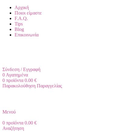
Αρχική
Ποιοι είμαστε
F.A.Q.
Tips
Blog
Επικοινωνία
+30 2310 951 113
info@vapesecrets.gr
ΔΩΡΕΑΝ ΜΕΤΑΦΟΡΙΚΑ ΓΙΑ ΑΓΟΡΕΣ ΑΝΩ ΤΩΝ 40€
Σύνδεση / Εγγραφή
0
Αγαπημένα
0
προϊόντα
0.00
€
Παρακολούθηση Παραγγελίας
Μενού
0
προϊόντα
0.00
€
Αναζήτηση