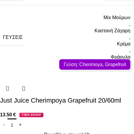
Mix Μούρων
,
Καστανή Ζάχαρη
ΓΕΎΣΕΙΣ
,
Κρέμα
,
Φράουλα
Γεύση: Cherimoya, Grapefruit
Just Juice Cherimpoya Grapefruit 20/60ml
13.50
€
ΤΙΜΗ ESHOP