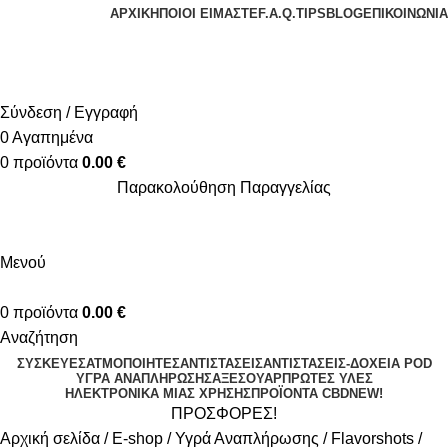
ΑΡΧΙΚΉ
ΠΟΙΟΙ ΕΊΜΑΣΤΕ
F.A.Q.
TIPS
BLOG
ΕΠΙΚΟΙΝΩΝΊΑ
+30 2310 951 113
info@vapesecrets.gr
ΔΩΡΕΑΝ ΜΕΤΑΦΟΡΙΚΑ ΓΙΑ ΑΓΟΡΕΣ ΑΝΩ ΤΩΝ 40€
Σύνδεση / Εγγραφή
0
Αγαπημένα
0
προϊόντα
0.00
€
Παρακολούθηση Παραγγελίας
ΔΩΡΕΑΝ ΜΕΤΑΦΟΡΙΚΑ ΓΙΑ ΑΓΟΡΕΣ ΑΝΩ ΤΩΝ 40€
Μενού
0
προϊόντα
0.00
€
Αναζήτηση
ΣΥΣΚΕΥΈΣ
ΑΤΜΟΠΟΙΗΤΈΣ
ΑΝΤΙΣΤΆΣΕΙΣ
ΑΝΤΙΣΤΆΣΕΙΣ-ΔΟΧΕΊΑ POD
ΥΓΡΆ ΑΝΑΠΛΉΡΩΣΗΣ
ΑΞΕΣΟΥΆΡ
ΠΡΏΤΕΣ ΎΛΕΣ
ΗΛΕΚΤΡΟΝΙΚΆ ΜΙΑΣ ΧΡΉΣΗΣ
ΠΡΟΪΌΝΤΑ CBD
NEW!
ΠΡΟΣΦΟΡΕΣ!
Αρχική σελίδα
E-shop
Υγρά Αναπλήρωσης
Flavorshots