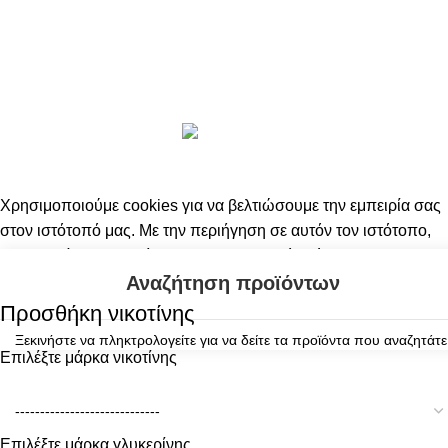
Τρόποι πληρωμής
Παρακολούθηση Παραγγελίας
Copyright 2024 by Vapesecrets. All rights Reserved. Powered
by
Harris Thanos - Digital Solutions
Χρησιμοποιούμε cookies για να βελτιώσουμε την εμπειρία σας
στον ιστότοπό μας. Με την περιήγηση σε αυτόν τον ιστότοπο,
συμφωνείτε με τη χρήση των cookies από εμάς.
Περισσότερες πληροφορίες
Αποδοχή
Προσθήκη νικοτίνης
Ξεκινήστε να πληκτρολογείτε για να δείτε τα προϊόντα που αναζητάτε
Επιλέξτε μάρκα νικοτίνης
Επιλέξτε μάρκα γλυκερίνης