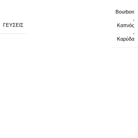
Bourbon
,
ΓΕΎΣΕΙΣ
Καπνός
,
Καρύδα
Όροι χρήσης
Πολιτική Απορρήτου
Τρόποι αποστολής
Τρόποι πληρωμής
Παρακολούθηση Παραγγελίας
Όροι χρήσης
Πολιτική Απορρήτου
Τρόποι αποστολής