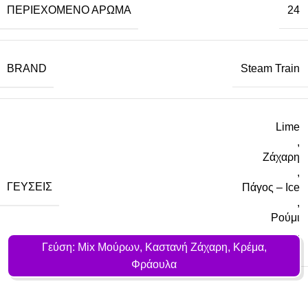
ΠΕΡΙΈΧΟΜΕΝΟ ΆΡΩΜΑ
24
BRAND
Steam Train
Lime
,
Ζάχαρη
,
ΓΕΎΣΕΙΣ
Πάγος – Ιce
,
Ρούμι
,
Γεύση: Mix Μούρων, Καστανή Ζάχαρη, Κρέμα,
Φράουλα
Φράουλα