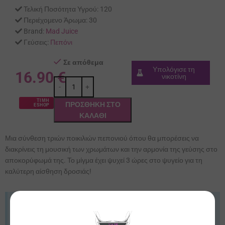
Τελική Ποσότητα Υγρού:
120
Περιέχομενο Άρωμα:
30
Brand:
Mad Juice
Γεύσεις:
Πεπόνι
Σε απόθεμα
Υπολόγισε τη
16.90
€
νικοτίνη
ΤΙΜΗ
ΠΡΟΣΘΉΚΗ ΣΤΟ
ESHOP
ΚΑΛΆΘΙ
Μια σύνθεση τριών ποικιλιών πεπονιού όπου θα μπορέσεις να
διακρίνεις τη μουσική των χρωμάτων και την αρμονία της γεύσης στο
αποκορύφωμά της. Το μίγμα έχει ψυχεί 3 ώρες στο ψυγείο για τη
καλύτερη αίσθηση δροσιάς!
Ενημέρωση ΕΦΚ
Από 01/10/2025 επιβάλλεται φόρος 0,10€/ml στα Συμπηκνωμένα
Αρώματα. Οι τιμές ενδέχεται να προσαρμοστούν ανάλογα.