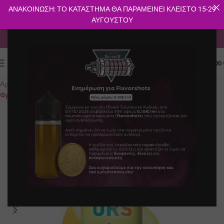
ΑΝΑΚΟΙΝΩΣΗ: ΤΟ ΚΑΤΑΣΤΗΜΑ ΘΑ ΠΑΡΑΜΕΙΝΕΙ ΚΛΕΙΣΤΟ 15-29
ΑΥΓΟΥΣΤΟΥ
ΔΩΡΕΑΝ ΜΕΤΑΦΟΡΙΚΑ ΓΙΑ ΑΓΟΡΕΣ ΑΝΩ ΤΩΝ 40€
0
ΜΕΝΟΎ
0.00
Αρχική σελίδα
E-shop
Υγρά Αναπλήρωσης
Flavorshots
Γλυκά-
Φρούτα