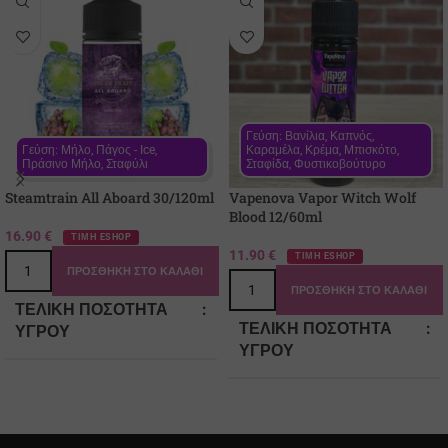
Γεύση: Βανίλια, Καπνός, 
Γεύση: Μήλο, Πάγος - Ιce, 
Καραμέλα, Κρέμα, Μπισκότο, 
Πράσινο Μήλο, Σταφύλι
Σταφίδα, Φυστικοβούτυρο
Steamtrain All Aboard 30/120ml
Vapenova Vapor Witch Wolf
Blood 12/60ml
16.90
€
ΤΙΜΗ ESHOP
11.90
€
ΤΙΜΗ ESHOP
ΠΡΟΣΘΉΚΗ ΣΤΟ ΚΑΛΆΘΙ
ΠΡΟΣΘΉΚΗ ΣΤΟ ΚΑΛΆΘΙ
ΤΕΛΙΚΉ ΠΟΣΌΤΗΤΑ
ΤΕΛΙΚΉ ΠΟΣΌΤΗΤΑ
ΥΓΡΟΎ
ΥΓΡΟΎ
120
60
ΠΕΡΙΈΧΟΜΕΝΟ ΆΡΩΜΑ