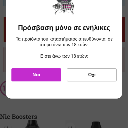
Προσοχή
Πρόσβαση μόνο σε ενήλικες
Το προϊόν δεν μπορεί να ατμιστεί απευθείας, χρειάζεται αραίωση με
βάσεις που προορίζονται για χρήση με ηλεκτρονικό τσιγάρο
Τα προϊόντα του καταστήματος απευθύνονται σε
άτομα άνω των 18 ετών.
Προσοχή
Είστε άνω των 18 ετών;
Μακριά από παιδιά. Μπορεί να προκαλέσει αλλεργική αντίδραση.
Τηλ. Κέντρου Δηλητηριάσεων:+302107793777
Ναι
Όχι
Nic Boosters