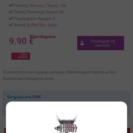
Γεύσεις:
Μάνγκο
,
Πάγος - Ιce
Τελική Ποσότητα Υγρού:
60
Περιέχομενο Άρωμα:
5
Brand:
Drifter Bar Juice
Εξαντλημένο
9.90
€
Υπολόγισε τη
νικοτίνη
ΤΙΜΗ
ESHOP
Η γλυκύτητα των ώριμων μάνγκο, τέλεια ισορροπημένη με ένα
δροσιστική παγωμένη νότα.
Ενημέρωση ΕΦΚ
Από 01/10/2025 επιβάλλεται φόρος 0,10€/ml στα Συμπηκνωμένα
Αρώματα. Οι τιμές ενδέχεται να προσαρμοστούν ανάλογα.