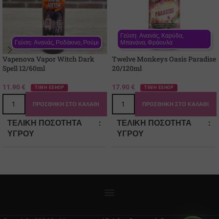
Γεύση: Ανανάς, Καρύδα, 
Γεύση: Ανανάς, Ροδάκινο, Ρούμι
Μπανάνα, Φράουλα
Vapenova Vapor Witch Dark
Twelve Monkeys Oasis Paradise
Spell 12/60ml
20/120ml
11.90
€
17.90
€
ΤΙΜΗ ESHOP
ΤΙΜΗ ESHOP
ΠΡΟΣΘΉΚΗ ΣΤΟ ΚΑΛΆΘΙ
ΠΡΟΣΘΉΚΗ ΣΤΟ ΚΑΛΆΘΙ
ΤΕΛΙΚΉ ΠΟΣΌΤΗΤΑ
ΤΕΛΙΚΉ ΠΟΣΌΤΗΤΑ
ΥΓΡΟΎ
ΥΓΡΟΎ
60
120
ΠΕΡΙΈΧΟΜΕΝΟ ΆΡΩΜΑ
ΠΕΡΙΈΧΟΜΕΝΟ ΆΡΩΜΑ
12
20