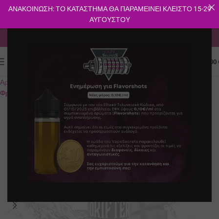
ΑΝΑΚΟΙΝΩΣΗ: ΤΟ ΚΑΤΑΣΤΗΜΑ ΘΑ ΠΑΡΑΜΕΙΝΕΙ ΚΛΕΙΣΤΟ 15-29
ΑΥΓΟΥΣΤΟΥ
ΔΩΡΕΑΝ ΜΕΤΑΦΟΡΙΚΑ ΓΙΑ ΑΓΟΡΕΣ ΑΝΩ ΤΩΝ 40€
0
ΜΕΝΟΎ
0.00
Αρχική σελίδα
E-shop
Υγρά Αναπλήρωσης
Flavorshots
Γλυκά-
Φρούτα
SOLD O
UT