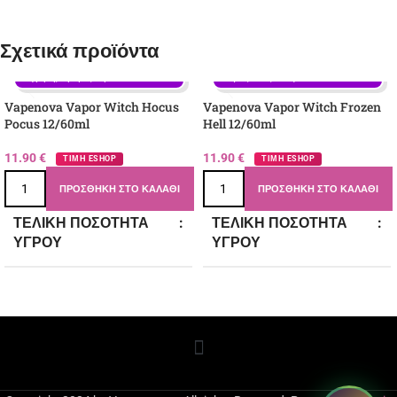
Σχετικά προϊόντα
Γεύση: Mix Μούρων, Βατόμουρο, 
Γεύση: Mix Μούρων, Καστανή 
Μάνγκο, Μαύρα Μούρα, Μέντα, 
Ζάχαρη, Κρέμα, Φράουλα
Πάγος - Ιce, Σταφύλι
Vapenova Vapor Witch Hocus
Vapenova Vapor Witch Frozen
Pocus 12/60ml
Hell 12/60ml
11.90
€
11.90
€
ΤΙΜΗ ESHOP
ΤΙΜΗ ESHOP
ΠΡΟΣΘΉΚΗ ΣΤΟ ΚΑΛΆΘΙ
ΠΡΟΣΘΉΚΗ ΣΤΟ ΚΑΛΆΘΙ
ΤΕΛΙΚΉ ΠΟΣΌΤΗΤΑ
ΤΕΛΙΚΉ ΠΟΣΌΤΗΤΑ
ΥΓΡΟΎ
ΥΓΡΟΎ
60
60
ΠΕΡΙΈΧΟΜΕΝΟ ΆΡΩΜΑ
ΠΕΡΙΈΧΟΜΕΝΟ ΆΡΩΜΑ
12
12