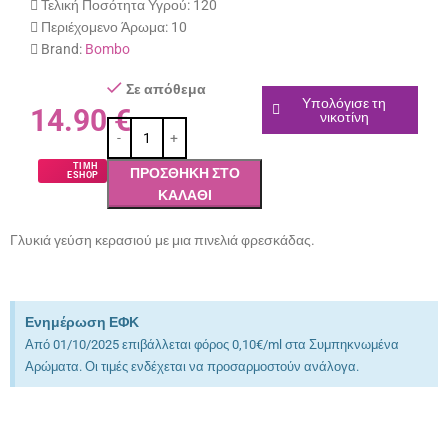
Τελική Ποσότητα Υγρού:
120
Περιέχομενο Άρωμα:
10
Brand:
Bombo
Σε απόθεμα
Υπολόγισε τη
14.90
€
νικοτίνη
ΤΙΜΗ
ΠΡΟΣΘΉΚΗ ΣΤΟ
ESHOP
ΚΑΛΆΘΙ
Γλυκιά γεύση κερασιού με μια πινελιά φρεσκάδας.
Ενημέρωση ΕΦΚ
Από 01/10/2025 επιβάλλεται φόρος 0,10€/ml στα Συμπηκνωμένα
Αρώματα. Οι τιμές ενδέχεται να προσαρμοστούν ανάλογα.