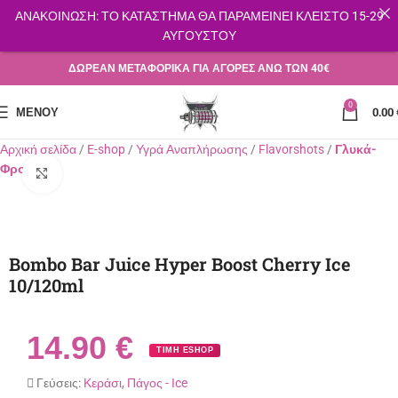
ΑΝΑΚΟΙΝΩΣΗ: ΤΟ ΚΑΤΑΣΤΗΜΑ ΘΑ ΠΑΡΑΜΕΙΝΕΙ ΚΛΕΙΣΤΟ 15-29
ΑΥΓΟΥΣΤΟΥ
ΔΩΡΕΑΝ ΜΕΤΑΦΟΡΙΚΑ ΓΙΑ ΑΓΟΡΕΣ ΑΝΩ ΤΩΝ 40€
0
ΜΕΝΟΎ
0.00
Αρχική σελίδα
E-shop
Υγρά Αναπλήρωσης
Flavorshots
Γλυκά-
Φρούτα
Κλικ για μεγέθυνση
Bombo Bar Juice Hyper Boost Cherry Ice
10/120ml
14.90
€
ΤΙΜΗ ESHOP
Γεύσεις:
Κεράσι
,
Πάγος - Ιce