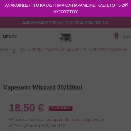
ΑΝΑΚΟΙΝΩΣΗ: ΤΟ ΚΑΤΑΣΤΗΜΑ ΘΑ ΠΑΡΑΜΕΙΝΕΙ ΚΛΕΙΣΤΟ 15-29
ΑΥΓΟΥΣΤΟΥ
ΔΩΡΕΑΝ ΜΕΤΑΦΟΡΙΚΑ ΓΙΑ ΑΓΟΡΕΣ ΑΝΩ ΤΩΝ 40€
0
ΜΕΝΟΎ
0.00
Αρχική σελίδα
E-shop
Υγρά Αναπλήρωσης
Flavorshots
Καπνικά
Κλικ για μεγέθυνση
Vapenova Wizzard 20/120ml
18.50
€
ΤΙΜΗ ESHOP
Γεύσεις:
Καπνός
,
Καραμέλα Βουτύρου
,
Σφένδαμος
Τελική Ποσότητα Υγρού:
120