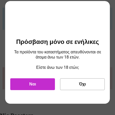
Ενημέρωση ΕΦΚ
Από 01/10/2025 επιβάλλεται φόρος 0,10€/ml στα Συμπηκνωμένα
Αρώματα. Οι τιμές ενδέχεται να προσαρμοστούν ανάλογα.
Πρόσβαση μόνο σε ενήλικες
Προσοχή
Το προϊόν δεν μπορεί να ατμιστεί απευθείας, χρειάζεται αραίωση με
Τα προϊόντα του καταστήματος απευθύνονται σε
άτομα άνω των 18 ετών.
βάσεις που προορίζονται για χρήση με ηλεκτρονικό τσιγάρο
Είστε άνω των 18 ετών;
Προσοχή
Μακριά από παιδιά. Μπορεί να προκαλέσει αλλεργική αντίδραση.
Ναι
Όχι
Τηλ. Κέντρου Δηλητηριάσεων:+302107793777