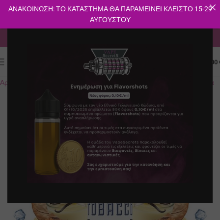
ΑΝΑΚΟΙΝΩΣΗ: ΤΟ ΚΑΤΑΣΤΗΜΑ ΘΑ ΠΑΡΑΜΕΙΝΕΙ ΚΛΕΙΣΤΟ 15-29
ΑΥΓΟΥΣΤΟΥ
ΔΩΡΕΑΝ ΜΕΤΑΦΟΡΙΚΑ ΓΙΑ ΑΓΟΡΕΣ ΑΝΩ ΤΩΝ 40€
0
ΜΕΝΟΎ
0.00
Αρχική σελίδα
E-shop
Υγρά Αναπλήρωσης
Flavorshots
Καπνικά