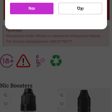
Προσοχή
Ναι
Όχι
Το προϊόν δεν μπορεί να ατμιστεί απευθείας, χρειάζεται αραίωση με
βάσεις που προορίζονται για χρήση με ηλεκτρονικό τσιγάρο
Προσοχή
Μακριά από παιδιά. Μπορεί να προκαλέσει αλλεργική αντίδραση.
Τηλ. Κέντρου Δηλητηριάσεων:+302107793777
Nic Boosters