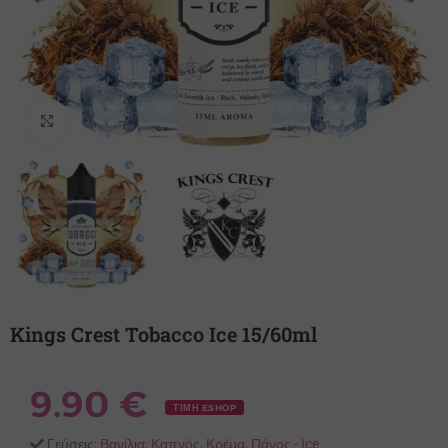
Κλικ για μεγέθυνση
Kings Crest Tobacco Ice 15/60ml
9.90
€
ΤΙΜΗ ESHOP
Γεύσεις:
Βανίλια
,
Καπνός
,
Κρέμα
,
Πάγος - Ιce