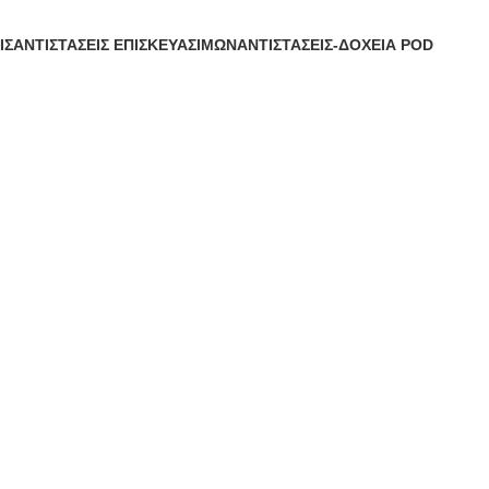
ΙΣ
ΑΝΤΙΣΤΆΣΕΙΣ ΕΠΙΣΚΕΥΆΣΙΜΩΝ
ΑΝΤΙΣΤΆΣΕΙΣ-ΔΟΧΕΊΑ POD
α
49 Προϊόντα
71 Προϊόντα