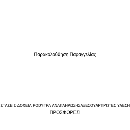
Παρακολούθηση Παραγγελίας
ΔΩΡΕΑΝ ΜΕΤΑΦΟΡΙΚΑ ΓΙΑ ΑΓΟΡΕΣ ΑΝΩ ΤΩΝ 40€
ΙΣΤΆΣΕΙΣ-ΔΟΧΕΊΑ POD
ΥΓΡΆ ΑΝΑΠΛΉΡΩΣΗΣ
ΑΞΕΣΟΥΆΡ
ΠΡΏΤΕΣ ΎΛΕΣ
Η
ΠΡΟΣΦΟΡΕΣ!
Liqua