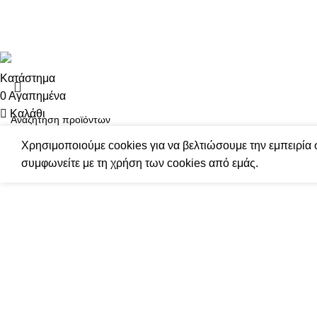
Παρακολούθηση Παραγγελίας
Copyright 2024 by Vapesecrets. All rights Reserved. Powered 
Κατάστημα
0
Αγαπημένα
Καλάθι
Ο λογαριασμός μου
Αναζήτηση
Χρησιμοποιούμε cookies για να βελτιώσουμε την εμπειρία 
συμφωνείτε με τη χρήση των cookies από εμάς.
Ξεκινήστε να πληκτρολογείτε για να δείτε τα προϊόντα που αναζ