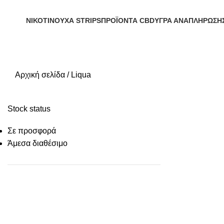
ΝΙΚΟΤΙΝΟΎΧΑ STRIPS
ΠΡΟΪΌΝΤΑ CBD
ΥΓΡΆ ΑΝΑΠΛΉΡΩΣΗ
6 Προϊόντα
16 Προϊόντα
922 Προϊόντα
Αρχική σελίδα
Liqua
Stock status
Σε προσφορά
Άμεσα διαθέσιμο