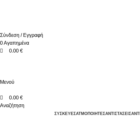
0
0
0
+30 2310 951 113
info@vapesecrets.gr
ΔΩΡΕΑΝ ΜΕΤΑΦΟΡΙΚΑ ΓΙΑ ΑΓΟΡΕΣ ΑΝΩ ΤΩΝ 40€
Σύνδεση / Εγγραφή
0
Αγαπημένα
0.00
€
Μενού
0.00
€
Αναζήτηση
ΣΥΣΚΕΥΈΣ
ΑΤΜΟΠΟΙΗΤΈΣ
ΑΝΤΙΣΤΆΣΕΙΣ
ΑΝΤ