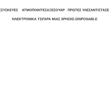
Σ
ΣΥΣΚΕΥΈΣ
ΑΤΜΟΠΟΙΗΤΈΣ
ΑΞΕΣΟΥΆΡ
ΠΡΏΤΕΣ ΎΛΕΣ
ΑΝΤΙΣΤΆΣΕ
263 Προϊόντα
118 Προϊόντα
255 Προϊόντα
27 Προϊόντα
63 Προϊόντ
ΗΛΕΚΤΡΟΝΙΚΆ ΤΣΙΓΆΡΑ ΜΙΑΣ ΧΡΉΣΗΣ-DISPOSABLE
133 Προϊόντα