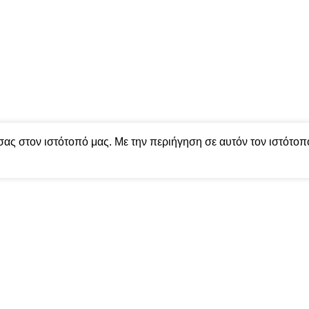
by
Harris Thanos - Digital Solutions
σας στον ιστότοπό μας. Με την περιήγηση σε αυτόν τον ιστότοπ
ητάτε.