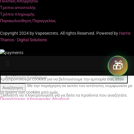
Πολιτική Απορρήτου
Τρόποι αποστολής
Τρόποι πληρωμής
Παρακολούθηση Παραγγελίας
Copyright 2024 by Vapesecrets. All rights Reserved. Powered by
Harris
Thanos - Digital Solutions
🎁
Χρησιμοποιούμε cookies για να βελτιώσουμε την εμπειρία σας στον
ιστότοπό μας. Με την περιήγηση σε αυτόν τον ιστότοπο, συμφωνείτε με
Αναζήτηση
τη χρήση των cookies από εμάς.
Ξεκινήστε να πληκτρολογείτε για να δείτε τα προϊόντα που αναζητάτε.
Περισσότερες πληροφορίες
Αποδοχή
Κατάστημα
Αγαπημένα
0
Καλάθι