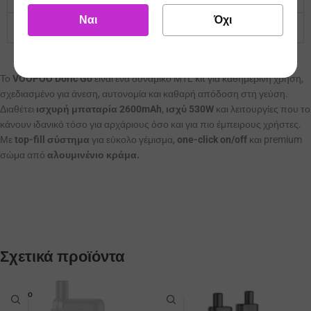
Ναι
Όχι
Περιεχόμενα συσκευασίας
Το
VOOPOO Doric Go
είναι ένα δυναμικό MTL kit για καθημερινή χρήση,
σχεδιασμένο για άνεση, αυτονομία και καθαρή απόδοση στη γεύση.
Διαθέτει
ισχυρή μπαταρία 2600mAh
,
ισχύ 530W
και λειτουργίες που το
κάνουν ιδανικό τόσο για αρχάριους όσο και για πιο έμπειρους χρήστες.
Με
top-fill σύστημα
για εύκολο γέμισμα,
one-click on/off
και premium
σώμα από
αλουμινένιο κράμα.
Σχετικά προϊόντα
SOLD O
UT