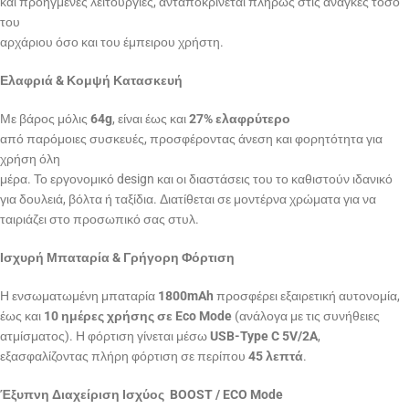
και προηγμένες λειτουργίες, ανταποκρίνεται πλήρως στις ανάγκες τόσο
του
αρχάριου όσο και του έμπειρου χρήστη.
Ελαφριά & Κομψή Κατασκευή
Με βάρος μόλις
64g
, είναι έως και
27% ελαφρύτερο
από παρόμοιες συσκευές, προσφέροντας άνεση και φορητότητα για
χρήση όλη
μέρα. Το εργονομικό design και οι διαστάσεις του το καθιστούν ιδανικό
για δουλειά, βόλτα ή ταξίδια. Διατίθεται σε μοντέρνα χρώματα για να
ταιριάζει στο προσωπικό σας στυλ.
Ισχυρή Μπαταρία & Γρήγορη Φόρτιση
Η ενσωματωμένη μπαταρία
1800mAh
προσφέρει εξαιρετική αυτονομία,
έως και
10 ημέρες χρήσης σε Eco Mode
(ανάλογα με τις συνήθειες
ατμίσματος). Η φόρτιση γίνεται μέσω
USB-Type C 5V/2A
,
εξασφαλίζοντας πλήρη φόρτιση σε περίπου
45 λεπτά
.
Έξυπνη Διαχείριση Ισχύος  BOOST / ECO Mode