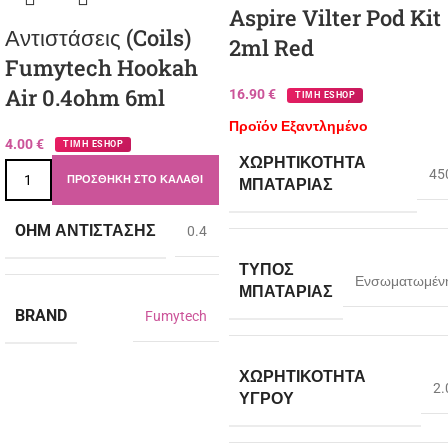
Aspire Vilter Pod Kit
Αντιστάσεις (Coils)
2ml Red
Fumytech Hookah
Air 0.4ohm 6ml
16.90
€
ΤΙΜΗ ESHOP
Προϊόν Εξαντλημένο
4.00
€
ΤΙΜΗ ESHOP
ΧΩΡΗΤΙΚΌΤΗΤΑ
45
ΠΡΟΣΘΉΚΗ ΣΤΟ ΚΑΛΆΘΙ
ΜΠΑΤΑΡΊΑΣ
OHM ΑΝΤΊΣΤΑΣΗΣ
0.4
ΤΎΠΟΣ
Ενσωματωμέν
ΜΠΑΤΑΡΊΑΣ
BRAND
Fumytech
ΧΩΡΗΤΙΚΌΤΗΤΑ
2.
ΥΓΡΟΎ