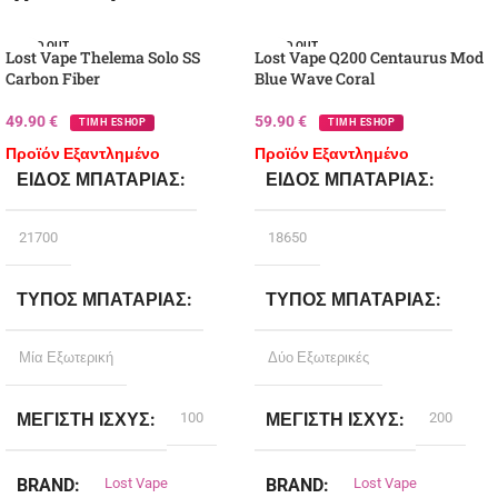
SOLD OUT
SOLD OUT
Lost Vape Thelema Solo SS
Lost Vape Q200 Centaurus Mod
Carbon Fiber
Blue Wave Coral
49.90
€
59.90
€
ΤΙΜΗ ESHOP
ΤΙΜΗ ESHOP
Προϊόν Εξαντλημένο
Προϊόν Εξαντλημένο
ΕΊΔΟΣ ΜΠΑΤΑΡΊΑΣ
ΕΊΔΟΣ ΜΠΑΤΑΡΊΑΣ
21700
18650
ΤΎΠΟΣ ΜΠΑΤΑΡΊΑΣ
ΤΎΠΟΣ ΜΠΑΤΑΡΊΑΣ
Μία Εξωτερική
Δύο Εξωτερικές
ΜΈΓΙΣΤΗ ΙΣΧΎΣ
100
ΜΈΓΙΣΤΗ ΙΣΧΎΣ
200
BRAND
Lost Vape
BRAND
Lost Vape