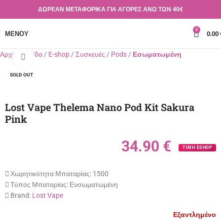
ΔΩΡΕΑΝ ΜΕΤΑΦΟΡΙΚΑ ΓΙΑ ΑΓΟΡΕΣ ΑΝΩ ΤΩΝ 40€
0
ΜΕΝΟΎ
0.00
Αρχική σελίδα
E-shop
Συσκευές
Pods
Εσωματωμένη
Κλικ για μεγέθυνση
SOLD OUT
Lost Vape Thelema Nano Pod Kit Sakura
Pink
34.90
€
ΤΙΜΗ ESHOP
Χωρητικότητα Μπαταρίας:
1500
Τύπος Μπαταρίας:
Ενσωματωμένη
Brand:
Lost Vape
Εξαντλημένο