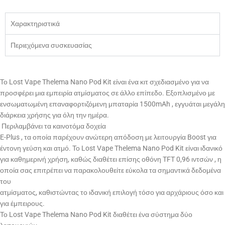
Χαρακτηριστικά
Περιεχόμενα συσκευασίας
Το Lost Vape Thelema Nano Pod Kit είναι ένα κιτ σχεδιασμένο για να
προσφέρει μια εμπειρία ατμίσματος σε άλλο επίπεδο. Εξοπλισμένο με
ενσωματωμένη επαναφορτιζόμενη μπαταρία 1500mAh , εγγυάται μεγάλη
διάρκεια χρήσης για όλη την ημέρα.
Περιλαμβάνει τα καινοτόμα δοχεία
E-Plus , τα οποία παρέχουν ανώτερη απόδοση με λειτουργία Boost για
έντονη γεύση και ατμό. Το Lost Vape Thelema Nano Pod Kit είναι ιδανικό
για καθημερινή χρήση, καθώς διαθέτει επίσης οθόνη TFT 0,96 ιντσών , η
οποία σας επιτρέπει να παρακολουθείτε εύκολα τα σημαντικά δεδομένα
του
ατμίσματος, καθιστώντας το ιδανική επιλογή τόσο για αρχάριους όσο και
για έμπειρους.
Το Lost Vape Thelema Nano Pod Kit διαθέτει ένα σύστημα δύο