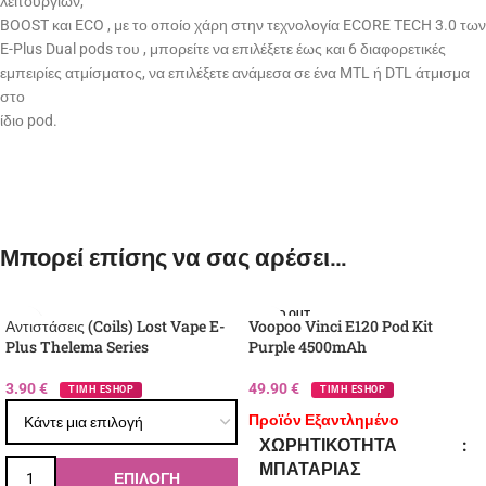
λειτουργιών,
BOOST και ECO , με το οποίο χάρη στην τεχνολογία ECORE TECH 3.0 των
E-Plus Dual pods του , μπορείτε να επιλέξετε έως και 6 διαφορετικές
εμπειρίες ατμίσματος, να επιλέξετε ανάμεσα σε ένα MTL ή DTL άτμισμα
στο
ίδιο pod.
Μπορεί επίσης να σας αρέσει…
SOLD OUT
Αντιστάσεις (Coils) Lost Vape E-
Voopoo Vinci E120 Pod Kit
Plus Thelema Series
Purple 4500mAh
3.90
€
49.90
€
ΤΙΜΗ ESHOP
ΤΙΜΗ ESHOP
Προϊόν Εξαντλημένο
ΧΩΡΗΤΙΚΌΤΗΤΑ
ΜΠΑΤΑΡΊΑΣ
ΕΠΙΛΟΓΉ