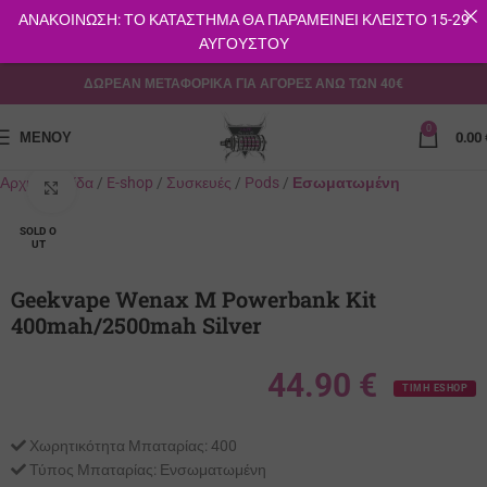
ΑΝΑΚΟΙΝΩΣΗ: ΤΟ ΚΑΤΑΣΤΗΜΑ ΘΑ ΠΑΡΑΜΕΙΝΕΙ ΚΛΕΙΣΤΟ 15-29
ΑΥΓΟΥΣΤΟΥ
ΔΩΡΕΑΝ ΜΕΤΑΦΟΡΙΚΑ ΓΙΑ ΑΓΟΡΕΣ ΑΝΩ ΤΩΝ 40€
0
ΜΕΝΟΎ
0.00
Αρχική σελίδα
E-shop
Συσκευές
Pods
Εσωματωμένη
Κλικ για μεγέθυνση
SOLD O
UT
Geekvape Wenax M Powerbank Kit
400mah/2500mah Silver
44.90
€
ΤΙΜΗ ESHOP
Χωρητικότητα Μπαταρίας:
400
Τύπος Μπαταρίας:
Ενσωματωμένη