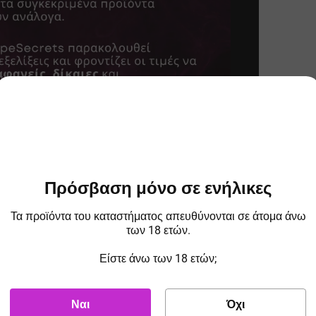
Χωρητικότητα Μπαταρίας:
3000
Τύπος Μπαταρίας:
Ενσωματωμένη
Μέγιστη Ισχύς:
40
Brand:
Vaporesso
Χαρακτηριστικά
Περιεχόμενα συσκευασ
 mod,
η.
Πρόσβαση μόνο σε ενήλικες
ατα μέσω
USB-C με ρεύμα 2A
, εξασφαλίζοντας λιγότερο χρόνο αναμονής 
Τα προϊόντα του καταστήματος απευθύνονται σε άτομα άνω
των 18 ετών.
όπο.
Είστε άνω των 18 ετών;
″
, που εμφανίζει όλες τις απαραίτητες πληροφορίες με ευκρίνεια. Επιπλέο
ατά τη μεταφορά ή την αποθήκευση.
Ναι
Όχι