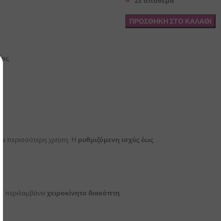
Σε απόθεμα
ΠΡΟΣΘΉΚΗ ΣΤΟ ΚΑΛΆΘΙ
ίας
και περισσότερη χρήση. Η
ρυθμιζόμενη ισχύς έως
ν, περιλαμβάνει
χειροκίνητο διακόπτη