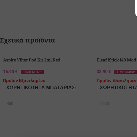
Σχετικά προϊόντα
SOLD
SOLD
Aspire Vilter Pod Kit 2ml Red
Eleaf iStick i40 Mo
OUT
OUT
16.90
€
33.90
€
ΤΙΜΗ ESHOP
ΤΙΜΗ ESHOP
Προϊόν Εξαντλημένο
Προϊόν Εξαντλημέν
ΧΩΡΗΤΙΚΌΤΗΤΑ ΜΠΑΤΑΡΊΑΣ
ΧΩΡΗΤΙΚΌΤΗΤ
450
2600
ΤΎΠΟΣ ΜΠΑΤΑΡΊΑΣ
ΤΎΠΟΣ ΜΠΑΤΑΡ
Ενσωματωμένη
Ενσωματωμένη