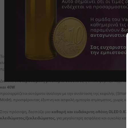
Το
GTX One Pro
είναι η ανανεωμένη και αναβαθμισμένη έκδοση του δημοφιλούς GTX One
προσφέροντας ακόμα περισσότερες δυνατότητες και εξελιγμένη απόδοσ
Διαθέτει
ενσωματωμένη μπαταρία 3000mAh
, η οποία φορτίζει ταχύτ
και 40W
προσαρμόζεται αυτόματα ανάλογα με την αντίσταση της κεφαλής (Smart
Mode), προσφέροντας έξυπνη και ασφαλή εμπειρία ατμίσματος, χωρίς κ
Στην πρόσοψη, δεσπόζει μια
καθαρή και ευδιάκριτη οθόνη OLED 0.87
κλειδώματος/ξεκλειδώματος
, για μεγαλύτερη ασφάλεια και ευκολία κ