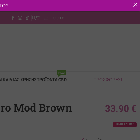
ΣΤΟΥ
0
0.00
€
Παρακολούθηση Παραγγελίας
NEW!
ΙΚΆ ΜΙΑΣ ΧΡΉΣΗΣ
ΠΡΟΪΌΝΤΑ CBD
ΠΡΟΣΦΟΡΕΣ!
Pro Mod Brown
33.90
€
ΤΙΜΗ ESHOP