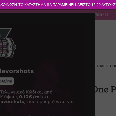
ΚΟΙΝΩΣΗ: ΤΟ ΚΑΤΑΣΤΗΜΑ ΘΑ ΠΑΡΑΜΕΙΝΕΙ ΚΛΕΙΣΤΟ 15-29 ΑΥΓΟΥ
113
info@vapesecrets.gr
ΔΩΡΕΑΝ ΜΕΤΑΦΟΡΙΚΑ ΓΙΑ ΑΓΟΡΕΣ ΑΝΩ ΤΩΝ 40€
Σ-ΔΟΧΕΊΑ POD
ΥΓΡΆ ΑΝΑΠΛΉΡΩΣΗΣ
ΑΞΕΣΟΥΆΡ
ΠΡΏΤΕΣ ΎΛΕΣ
ΗΛΕΚΤΡΟΝ
o GTX One Pro Mod Brown 3000mAh
Vaporesso GTX One 
3000mAh