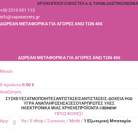
ΑΡΧΙΚΉ
ΠΟΙΟΙ ΕΊΜΑΣΤΕ
F.A.Q.
TIPS
BLOG
ΕΠΙΚΟΙΝΩΝΊΑ
+30 2310 951 113
info@vapesecrets.gr
ΔΩΡΕΑΝ ΜΕΤΑΦΟΡΙΚΑ ΓΙΑ ΑΓΟΡΕΣ ΑΝΩ ΤΩΝ 40€
Σύνδεση / Εγγραφή
0
Αγαπημένα
0
προϊόντα
0.00
€
Παρακολούθηση Παραγγελίας
ΔΩΡΕΑΝ ΜΕΤΑΦΟΡΙΚΑ ΓΙΑ ΑΓΟΡΕΣ ΑΝΩ ΤΩΝ 40€
Μενού
0
προϊόντα
0.00
€
Αναζήτηση
ΣΥΣΚΕΥΈΣ
ΑΤΜΟΠΟΙΗΤΈΣ
ΑΝΤΙΣΤΆΣΕΙΣ
ΑΝΤΙΣΤΆΣΕΙΣ-ΔΟΧΕΊΑ POD
ΥΓΡΆ ΑΝΑΠΛΉΡΩΣΗΣ
ΑΞΕΣΟΥΆΡ
ΠΡΏΤΕΣ ΎΛΕΣ
ΗΛΕΚΤΡΟΝΙΚΆ ΜΙΑΣ ΧΡΉΣΗΣ
ΠΡΟΪΌΝΤΑ CBD
NEW!
ΠΡΟΣΦΟΡΕΣ!
Αρχική σελίδα
E-shop
Συσκευές
Mods
1 Εξωτερική Μπαταρία
Κλικ για μεγέθυνση